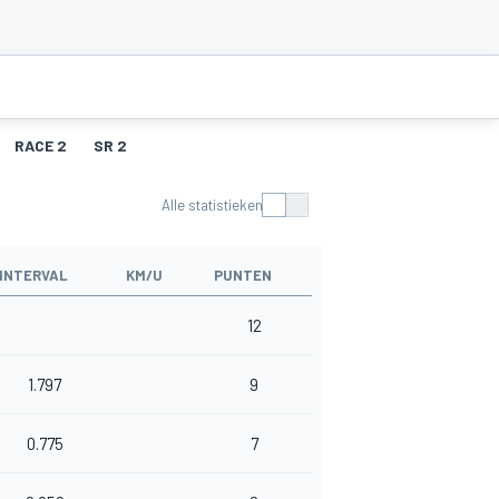
RACE 2
SR 2
Alle statistieken
INTERVAL
KM/U
PUNTEN
12
1.797
9
0.775
7