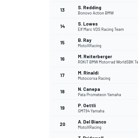
S. Redding
13
Bonovo Action BMW
S. Lowes
14
Elf Marc VDS Racing Team
B. Ray
15
MotoXRacing
M. Reiterberger
16
ROKiT BMW Motorrad WorldSBK T
M. Rinaldi
17
Motocorsa Racing
N. Canepa
18
Pata Prometeon Yamaha
P. Oettli
19
GMT94 Yamaha
A. Del Bianco
20
MotoXRacing