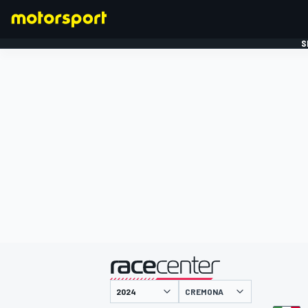
S
FORMULE 1
gepresenteerd door
CREMONA