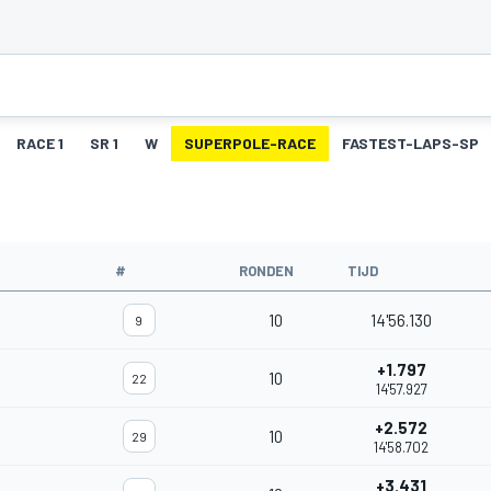
RACE 1
SR 1
W
SUPERPOLE-RACE
FASTEST-LAPS-SP
#
RONDEN
TIJD
10
14'56.130
9
+1.797
10
22
14'57.927
+2.572
10
29
14'58.702
+3.431