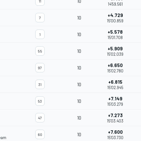
10
11
14'59.561
+4.729
10
7
15'00.859
+5.578
10
1
15'01.708
+5.909
10
55
15'02.039
+6.650
10
97
15'02.780
+6.815
10
31
15'02.945
+7.149
10
53
15'03.279
+7.273
10
47
15'03.403
+7.600
10
60
eam
15'03.730