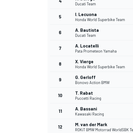
4
Ducati Team
I. Lecuona
5
Honda World Superbike Team
INDYCAR
A. Bautista
6
Ducati Team
A. Locatelli
7
Pata Prometeon Yamaha
X. Vierge
8
Honda World Superbike Team
G. Gerloff
9
Bonovo Action BMW
T. Rabat
10
Puccetti Racing
A. Bassani
11
WEC
DTM
Kawasaki Racing
M. van der Mark
12
ROKiT BMW Motorrad WorldSBK T