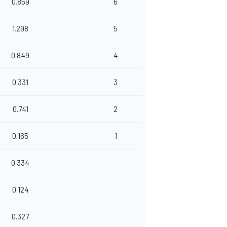
0.859
6
1.298
5
0.849
4
0.331
3
0.741
2
0.165
1
0.334
0.124
0.327