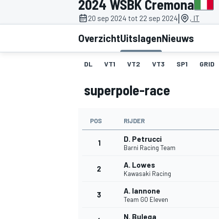
2024 WSBK Cremona
|
20 sep 2024 tot 22 sep 2024
, IT
Overzicht
Uitslagen
Nieuws
DL
VT1
VT2
VT3
SP1
GRID
superpole-race
MOTOGP
POS
RIJDER
D. Petrucci
1
Barni Racing Team
A. Lowes
2
Kawasaki Racing
A. Iannone
3
Team GO Eleven
N. Bulega