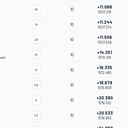
+11.088
10
45
15'07.218
+11.244
10
14
15'07.374
+11.506
10
28
15'07.636
+14.251
10
37
eam
15'10.381
+16.335
10
21
15'12.465
+19.679
10
59
15'15.809
+20.380
10
5
15'16.510
+20.533
10
52
15'16.663