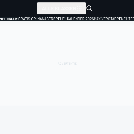
ALLE KLASSEN
NEL NAAR:
GRATIS GP-MANAGERSPEL
F1-KALENDER 2026
MAX VERSTAPPEN
F1-TE