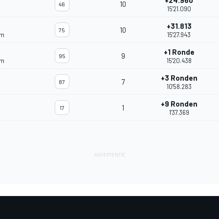
+24.960
10
46
15'21.090
+31.813
10
75
am
15'27.943
+1 Ronde
9
95
am
15'20.438
+3 Ronden
7
87
10'58.283
+9 Ronden
1
17
1'37.369