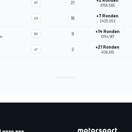
+2 Ronden
21
87
31'56.595
+7 Ronden
16
29
24'25.052
+14 Ronden
9
95
am
13'54.187
+21 Ronden
2
47
4'06.615
 onze app