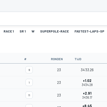
RACE 1
SR 1
W
SUPERPOLE-RACE
FASTEST-LAPS-SP
#
RONDEN
TIJD
23
34'33.26
9
+1.02
23
1
34'34.28
+2.91
23
11
34'36.17
+8.45