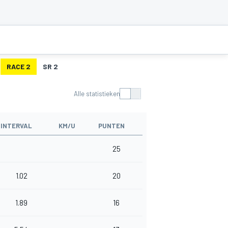
RACE 2
SR 2
Alle statistieken
INTERVAL
KM/U
PUNTEN
25
1.02
20
1.89
16