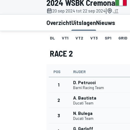
2024 WSBK Cremona
|
20 sep 2024 tot 22 sep 2024
, IT
Overzicht
Uitslagen
Nieuws
DL
VT1
VT2
VT3
SP1
GRID
RACE 2
MOTOGP
POS
RIJDER
D. Petrucci
1
Barni Racing Team
A. Bautista
2
Ducati Team
N. Bulega
3
Ducati Team
G. Gerloff