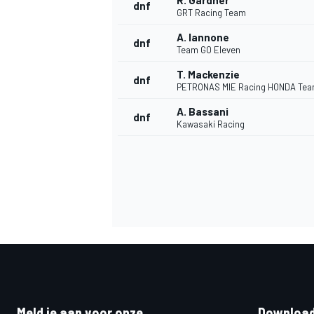
R. Gardner
dnf
GRT Racing Team
A. Iannone
dnf
Team GO Eleven
T. Mackenzie
dnf
PETRONAS MIE Racing HONDA Te
A. Bassani
dnf
Kawasaki Racing
Meld je aan voor onze
Download