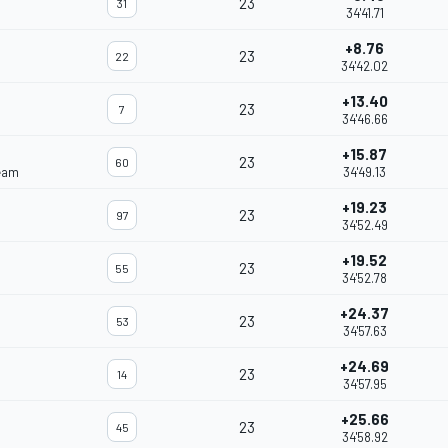
23
31
34'41.71
+8.76
23
22
34'42.02
+13.40
23
7
34'46.66
+15.87
23
60
eam
34'49.13
+19.23
23
97
34'52.49
+19.52
23
55
34'52.78
+24.37
23
53
34'57.63
+24.69
23
14
34'57.95
+25.66
23
45
34'58.92