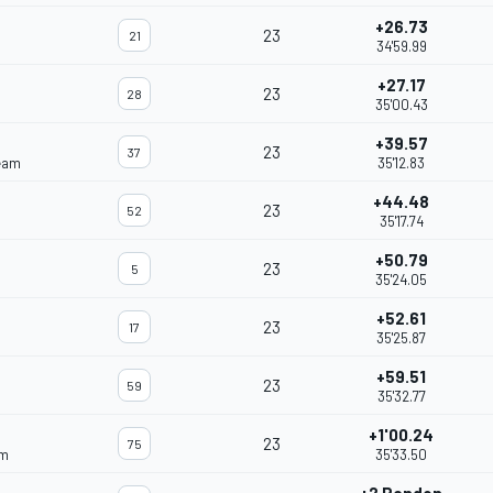
+26.73
23
21
34'59.99
+27.17
23
28
35'00.43
+39.57
23
37
eam
35'12.83
+44.48
23
52
35'17.74
+50.79
23
5
35'24.05
+52.61
23
17
35'25.87
+59.51
23
59
35'32.77
+1'00.24
23
75
am
35'33.50