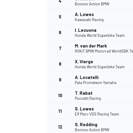
4
Bonovo Action BMW
A. Lowes
5
Kawasaki Racing
INDYCAR
I. Lecuona
6
Honda World Superbike Team
M. van der Mark
7
ROKiT BMW Motorrad WorldSBK T
X. Vierge
8
Honda World Superbike Team
A. Locatelli
9
Pata Prometeon Yamaha
T. Rabat
10
Puccetti Racing
S. Lowes
11
WEC
DTM
Elf Marc VDS Racing Team
S. Redding
12
Bonovo Action BMW