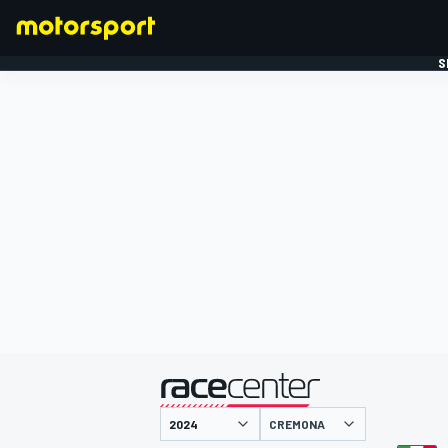
S
FORMULE 1
gepresenteerd door
CREMONA