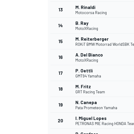
M. Rinaldi
13
Motocorsa Racing
B. Ray
14
MotoXRacing
M. Reiterberger
15
ROKiT BMW Motorrad WorldSBK T
A. Del Bianco
16
MotoXRacing
P. Oettli
17
GMT94 Yamaha
M. Fritz
18
GRT Racing Team
N. Canepa
19
Pata Prometeon Yamaha
I. Miguel Lopes
20
PETRONAS MIE Racing HONDA Te