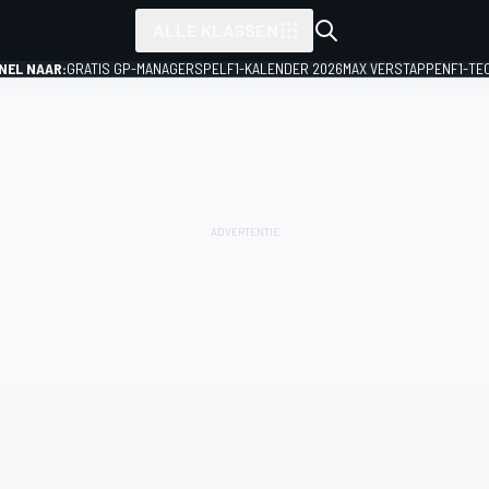
ALLE KLASSEN
NEL NAAR:
GRATIS GP-MANAGERSPEL
F1-KALENDER 2026
MAX VERSTAPPEN
F1-TE