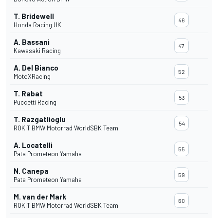
T. Bridewell
46
Honda Racing UK
A. Bassani
47
Kawasaki Racing
A. Del Bianco
52
MotoXRacing
T. Rabat
53
Puccetti Racing
T. Razgatlioglu
54
ROKiT BMW Motorrad WorldSBK Team
A. Locatelli
55
Pata Prometeon Yamaha
N. Canepa
59
Pata Prometeon Yamaha
M. van der Mark
60
ROKiT BMW Motorrad WorldSBK Team