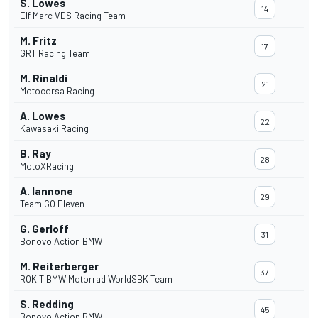
S. Lowes
14
Elf Marc VDS Racing Team
M. Fritz
17
GRT Racing Team
M. Rinaldi
21
Motocorsa Racing
A. Lowes
22
Kawasaki Racing
B. Ray
28
MotoXRacing
A. Iannone
29
Team GO Eleven
G. Gerloff
31
Bonovo Action BMW
M. Reiterberger
37
ROKiT BMW Motorrad WorldSBK Team
S. Redding
45
Bonovo Action BMW