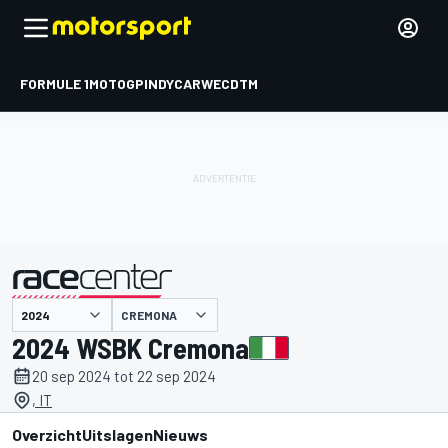
FORMULE 1
MOTOGP
INDYCAR
WEC
DTM
CREMONA
gepresenteerd door
2024 WSBK Cremona
20 sep 2024 tot 22 sep 2024
, IT
Overzicht
Uitslagen
Nieuws