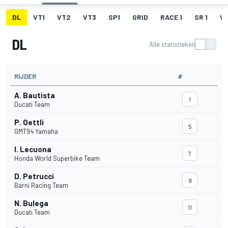
DL
VT1
VT2
VT3
SP1
GRID
RACE 1
SR 1
W
DL
Alle statistieken
RIJDER
#
A. Bautista
1
Ducati Team
P. Oettli
5
GMT94 Yamaha
I. Lecuona
7
Honda World Superbike Team
D. Petrucci
9
Barni Racing Team
N. Bulega
11
Ducati Team