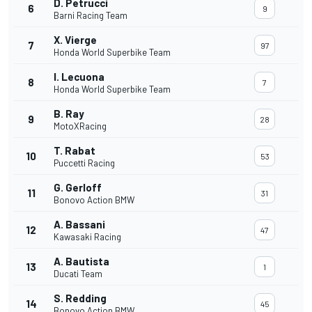
D. Petrucci
6
9
Barni Racing Team
X. Vierge
7
97
Honda World Superbike Team
I. Lecuona
8
7
Honda World Superbike Team
B. Ray
9
28
MotoXRacing
T. Rabat
10
53
Puccetti Racing
G. Gerloff
11
31
Bonovo Action BMW
A. Bassani
12
47
Kawasaki Racing
A. Bautista
13
1
Ducati Team
S. Redding
14
45
Bonovo Action BMW