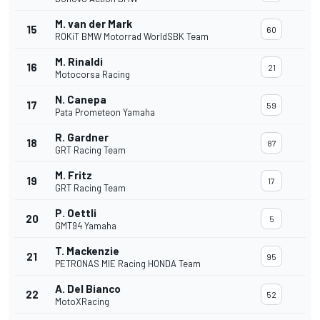
M. van der Mark
15
60
ROKiT BMW Motorrad WorldSBK Team
M. Rinaldi
16
21
Motocorsa Racing
N. Canepa
17
59
Pata Prometeon Yamaha
R. Gardner
18
87
GRT Racing Team
M. Fritz
19
17
GRT Racing Team
P. Oettli
20
5
GMT94 Yamaha
T. Mackenzie
21
95
PETRONAS MIE Racing HONDA Team
A. Del Bianco
22
52
MotoXRacing