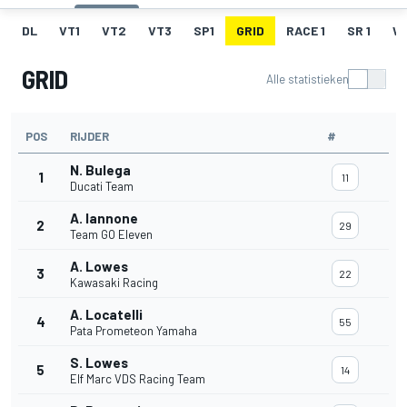
DL
VT1
VT2
VT3
SP1
GRID
RACE 1
SR 1
W
GRID
Alle statistieken
POS
RIJDER
#
N. Bulega
1
11
Ducati Team
A. Iannone
2
29
Team GO Eleven
A. Lowes
3
22
Kawasaki Racing
A. Locatelli
4
55
Pata Prometeon Yamaha
S. Lowes
5
14
Elf Marc VDS Racing Team