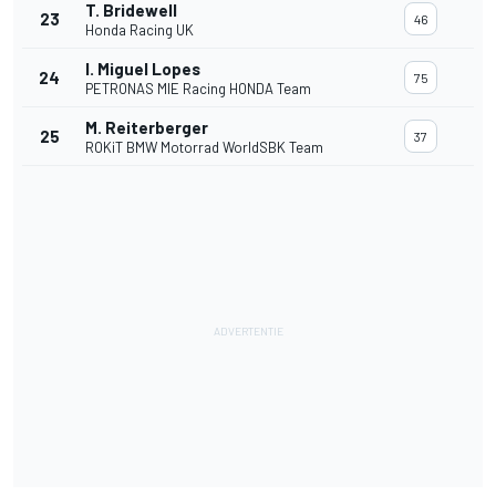
T. Bridewell
23
46
Honda Racing UK
I. Miguel Lopes
24
75
PETRONAS MIE Racing HONDA Team
M. Reiterberger
25
37
ROKiT BMW Motorrad WorldSBK Team