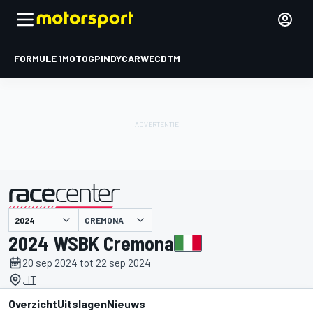
FORMULE 1
MOTOGP
INDYCAR
WEC
DTM
CREMONA
gepresenteerd door
2024 WSBK Cremona
20 sep 2024 tot 22 sep 2024
, IT
Overzicht
Uitslagen
Nieuws