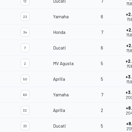
Ducati
7
12
1'5
+2
Yamaha
6
22
1'5
+2
Honda
7
34
1'5
+2
Ducati
6
7
1'5
+2
MV Agusta
5
2
1'5
+3
Aprilia
5
50
1'5
+3
Yamaha
7
60
2'0
+8
Aprilia
2
32
2'0
+8
Ducati
5
33
2'0