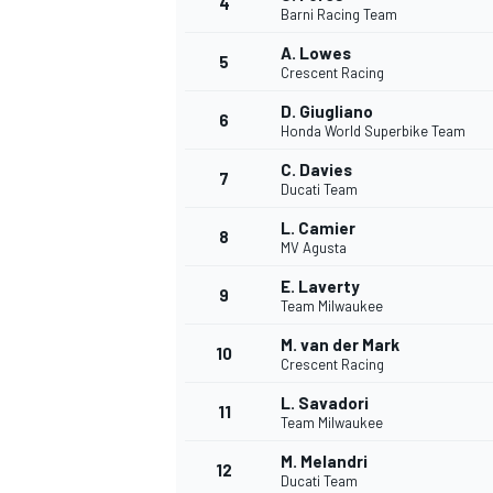
4
Barni Racing Team
A. Lowes
5
Crescent Racing
INDYCAR
D. Giugliano
6
Honda World Superbike Team
C. Davies
7
Ducati Team
L. Camier
8
MV Agusta
E. Laverty
9
Team Milwaukee
M. van der Mark
10
Crescent Racing
L. Savadori
11
WEC
DTM
Team Milwaukee
M. Melandri
12
Ducati Team