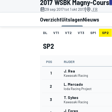
2017 WSBK Magny-Cours
|
29 sep 2017 tot 1 okt 2017
, FR
Overzicht
Uitslagen
Nieuws
DL
VT1
VT2
VT3
SP1
SP2
SP2
MOTOGP
POS
RIJDER
J. Rea
1
Kawasaki Racing
L. Mercado
2
Ioda Racing Project
T. Sykes
3
Kawasaki Racing
J. Fores