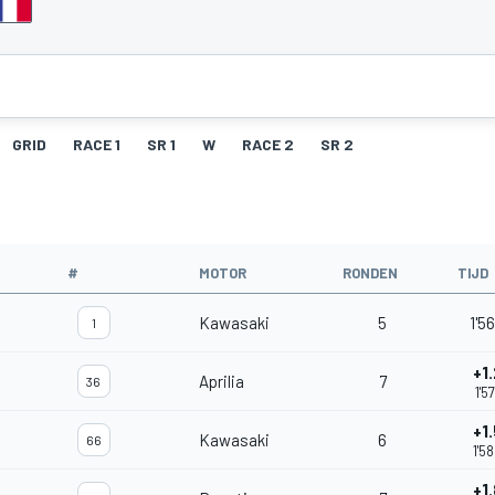
GRID
RACE 1
SR 1
W
RACE 2
SR 2
#
MOTOR
RONDEN
TIJD
Kawasaki
5
1'5
1
+1
Aprilia
7
36
1'5
+1
Kawasaki
6
66
1'5
+1