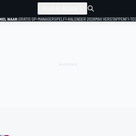
ALLE KLASSEN
NEL NAAR:
GRATIS GP-MANAGERSPEL
F1-KALENDER 2026
MAX VERSTAPPEN
F1-TE