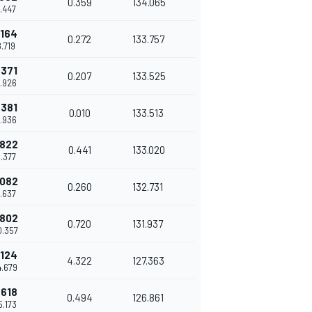
0.359
134.065
8.447
.164
0.272
133.757
8.719
.371
0.207
133.525
8.926
.381
0.010
133.513
8.936
.822
0.441
133.020
9.377
.082
0.260
132.731
9.637
.802
0.720
131.937
0.357
.124
4.322
127.363
4.679
.618
0.494
126.861
5.173