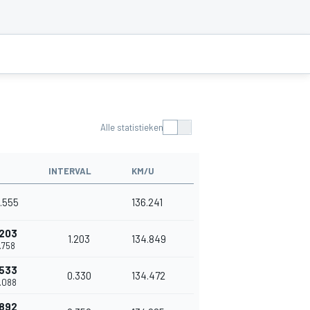
Alle statistieken
INTERVAL
KM/U
6.555
136.241
.203
1.203
134.849
7.758
.533
0.330
134.472
8.088
.892