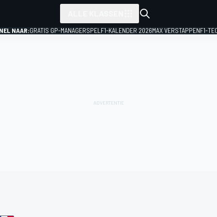
ALLE KLASSEN
NEL NAAR:
GRATIS GP-MANAGERSPEL
F1-KALENDER 2026
MAX VERSTAPPEN
F1-TE