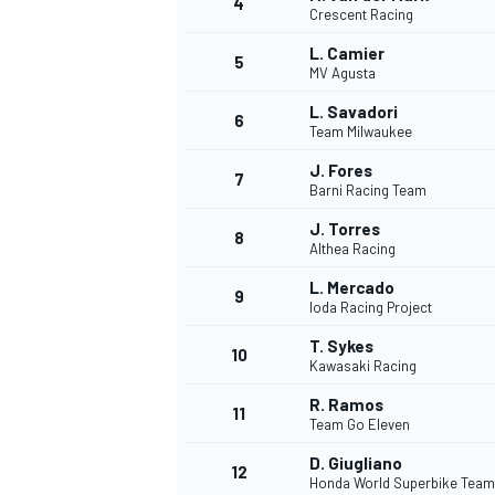
4
Crescent Racing
L. Camier
5
MV Agusta
INDYCAR
L. Savadori
6
Team Milwaukee
J. Fores
7
Barni Racing Team
J. Torres
8
Althea Racing
L. Mercado
9
Ioda Racing Project
T. Sykes
10
Kawasaki Racing
R. Ramos
11
WEC
DTM
Team Go Eleven
D. Giugliano
12
Honda World Superbike Team