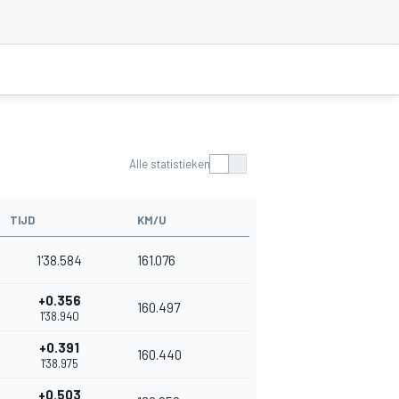
Alle statistieken
TIJD
KM/U
1'38.584
161.076
+0.356
160.497
1'38.940
+0.391
160.440
1'38.975
+0.503