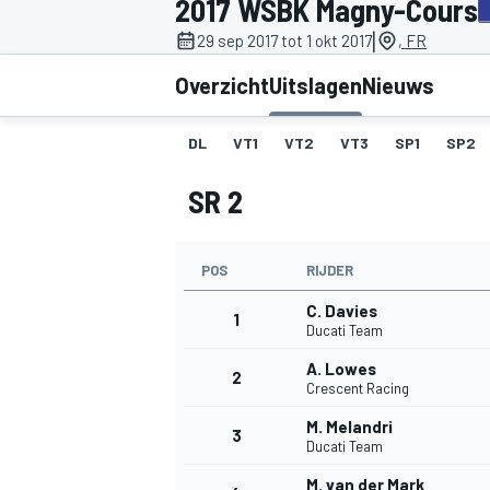
2017 WSBK Magny-Cours
|
29 sep 2017 tot 1 okt 2017
, FR
Overzicht
Uitslagen
Nieuws
DL
VT1
VT2
VT3
SP1
SP2
SR 2
MOTOGP
POS
RIJDER
C. Davies
1
Ducati Team
A. Lowes
2
Crescent Racing
M. Melandri
3
Ducati Team
M. van der Mark