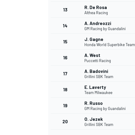
R. De Rosa
13
Althea Racing
A. Andreozzi
14
GM Racing by Guandalini
J. Gagne
15
Honda World Superbike Team
A. West
16
Puccetti Racing
A. Badovini
17
Grillini SBK Team
E. Laverty
18
Team Milwaukee
R. Russo
19
GM Racing by Guandalini
O. Jezek
20
Grillini SBK Team