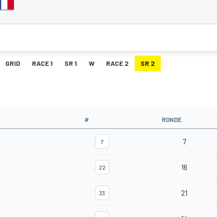
GRID
RACE 1
SR 1
W
RACE 2
SR 2
#
RONDE
7
7
16
22
21
33