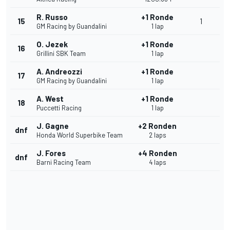
R. Russo
+1 Ronde
15
1
GM Racing by Guandalini
1 lap
O. Jezek
+1 Ronde
16
Grillini SBK Team
1 lap
A. Andreozzi
+1 Ronde
17
GM Racing by Guandalini
1 lap
A. West
+1 Ronde
18
Puccetti Racing
1 lap
J. Gagne
+2 Ronden
dnf
Honda World Superbike Team
2 laps
J. Fores
+4 Ronden
dnf
Barni Racing Team
4 laps