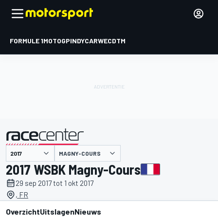
FORMULE 1
MOTOGP
INDYCAR
WEC
DTM
MAGNY-COURS
gepresenteerd door
2017 WSBK Magny-Cours
29 sep 2017 tot 1 okt 2017
, FR
Overzicht
Uitslagen
Nieuws