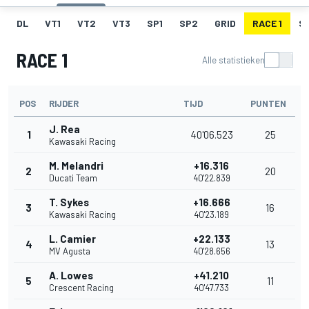
DL
VT1
VT2
VT3
SP1
SP2
GRID
RACE 1
SR
RACE 1
Alle statistieken
POS
RIJDER
TIJD
PUNTEN
J. Rea
1
40'06.523
25
Kawasaki Racing
M. Melandri
+16.316
2
20
Ducati Team
40'22.839
T. Sykes
+16.666
3
16
Kawasaki Racing
40'23.189
L. Camier
+22.133
4
13
MV Agusta
40'28.656
A. Lowes
+41.210
5
11
Crescent Racing
40'47.733