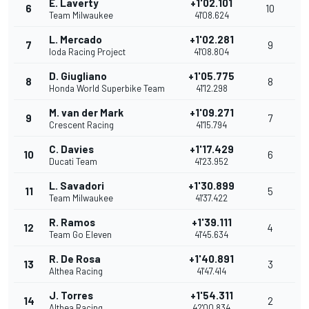
E. Laverty
+1'02.101
6
10
Team Milwaukee
41'08.624
L. Mercado
+1'02.281
7
9
Ioda Racing Project
41'08.804
D. Giugliano
+1'05.775
8
8
Honda World Superbike Team
41'12.298
M. van der Mark
+1'09.271
9
7
Crescent Racing
41'15.794
C. Davies
+1'17.429
10
6
Ducati Team
41'23.952
L. Savadori
+1'30.899
11
5
Team Milwaukee
41'37.422
R. Ramos
+1'39.111
12
4
Team Go Eleven
41'45.634
R. De Rosa
+1'40.891
13
3
Althea Racing
41'47.414
J. Torres
+1'54.311
14
2
Althea Racing
42'00.834