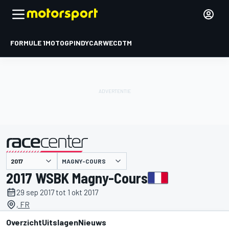
FORMULE 1
MOTOGP
INDYCAR
WEC
DTM
MAGNY-COURS
gepresenteerd door
2017 WSBK Magny-Cours
29 sep 2017 tot 1 okt 2017
, FR
Overzicht
Uitslagen
Nieuws