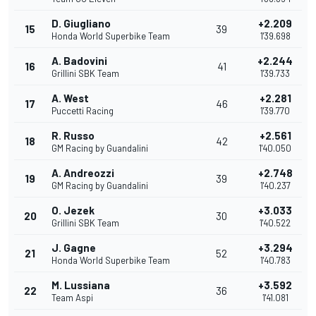
D. Giugliano
+2.209
15
39
Honda World Superbike Team
1'39.698
A. Badovini
+2.244
16
41
Grillini SBK Team
1'39.733
A. West
+2.281
17
46
Puccetti Racing
1'39.770
R. Russo
+2.561
18
42
GM Racing by Guandalini
1'40.050
A. Andreozzi
+2.748
19
39
GM Racing by Guandalini
1'40.237
O. Jezek
+3.033
20
30
Grillini SBK Team
1'40.522
J. Gagne
+3.294
21
52
Honda World Superbike Team
1'40.783
M. Lussiana
+3.592
22
36
Team Aspi
1'41.081