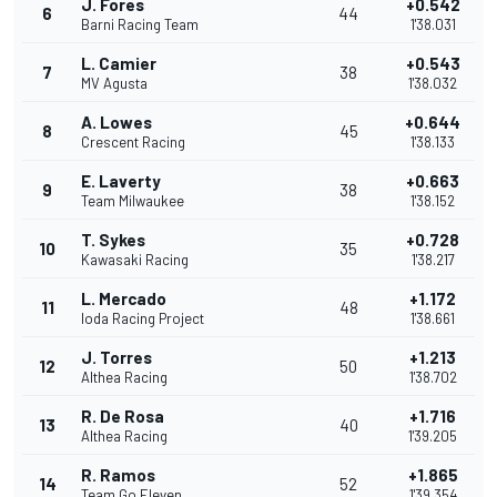
J. Fores
+0.542
6
44
Barni Racing Team
1'38.031
L. Camier
+0.543
7
38
MV Agusta
1'38.032
A. Lowes
+0.644
8
45
Crescent Racing
1'38.133
E. Laverty
+0.663
9
38
Team Milwaukee
1'38.152
T. Sykes
+0.728
10
35
Kawasaki Racing
1'38.217
L. Mercado
+1.172
11
48
Ioda Racing Project
1'38.661
J. Torres
+1.213
12
50
Althea Racing
1'38.702
R. De Rosa
+1.716
13
40
Althea Racing
1'39.205
R. Ramos
+1.865
14
52
Team Go Eleven
1'39.354