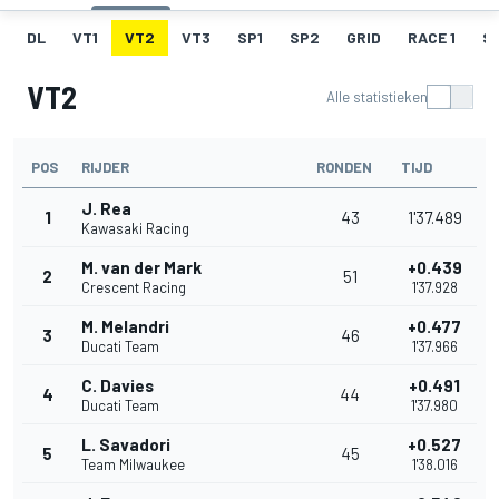
DL
VT1
VT2
VT3
SP1
SP2
GRID
RACE 1
SR
VT2
Alle statistieken
POS
RIJDER
RONDEN
TIJD
J. Rea
1
43
1'37.489
Kawasaki Racing
M. van der Mark
+0.439
2
51
Crescent Racing
1'37.928
M. Melandri
+0.477
3
46
Ducati Team
1'37.966
C. Davies
+0.491
4
44
Ducati Team
1'37.980
L. Savadori
+0.527
5
45
Team Milwaukee
1'38.016