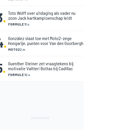
3
.
Toto Wolff over uitdaging als vader nu
zoon Jack kartkampioenschap leidt
FORMULE 1
1 u
4
.
González slaat toe met Moto2-zege
Hongarije, punten voor Van den Goorbergh
MOTO2
2 m
5
.
Guenther Steiner zet vraagtekens bij
motivatie Valtteri Bottas bij Cadillac
FORMULE 1
2 u