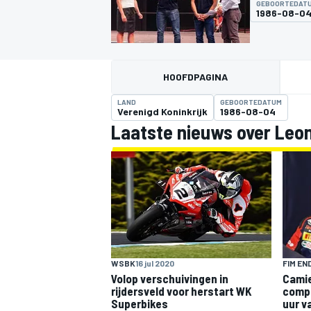
GEBOORTEDAT
1986-08-0
HOOFDPAGINA
LAND
GEBOORTEDATUM
Verenigd Koninkrijk
1986-08-04
Laatste nieuws over Leo
MOTOGP
WSBK
16 jul 2020
FIM E
Volop verschuivingen in
Camie
rijdersveld voor herstart WK
compl
Superbikes
uur v