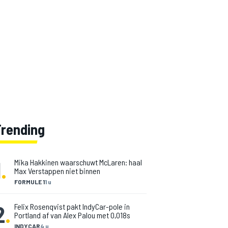
Trending
1
.
Mika Hakkinen waarschuwt McLaren: haal
Max Verstappen niet binnen
FORMULE 1
1 u
2
.
Felix Rosenqvist pakt IndyCar-pole in
Portland af van Alex Palou met 0,018s
INDYCAR
4 u