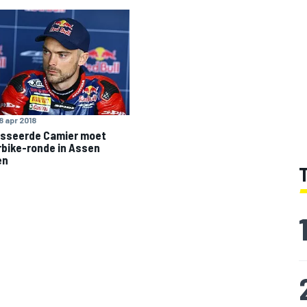
8 apr 2018
sseerde Camier moet
bike-ronde in Assen
en