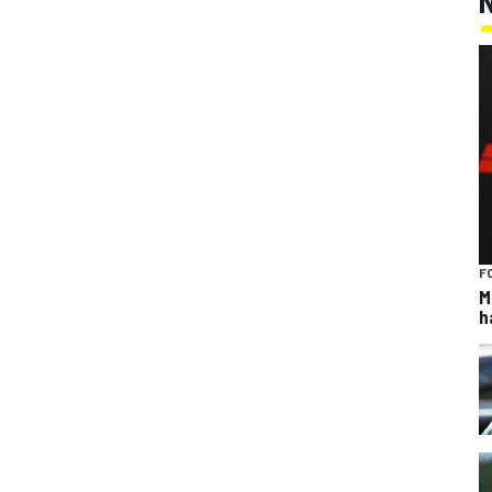
F
M
h