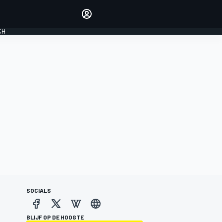
Laat je horen met de
reactiemodule
CH
LOGIN
EDITIE
NEDERLAND
SOCIALS
BLIJF OP DE HOOGTE