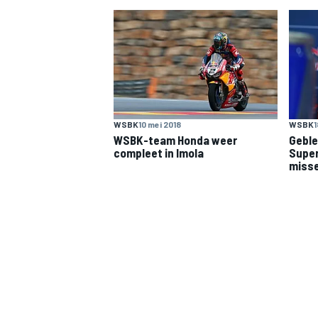
INDYCAR
WSBK
10 mei 2018
WSBK
1
WSBK-team Honda weer
Geble
compleet in Imola
Super
miss
WEC
DTM