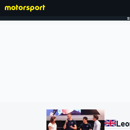
S
FORMULE 1
Leo