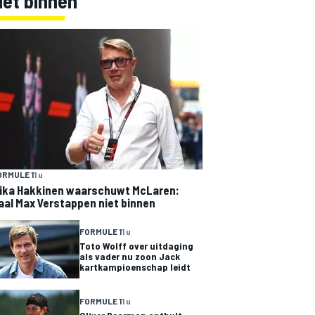
Net binnen
ORMULE 1
1 u
ika Hakkinen waarschuwt McLaren:
aal Max Verstappen niet binnen
FORMULE 1
1 u
Toto Wolff over uitdaging
als vader nu zoon Jack
kartkampioenschap leidt
FORMULE 1
1 u