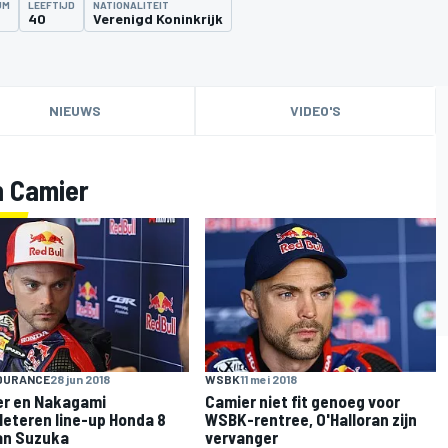
UM
LEEFTIJD
NATIONALITEIT
4
40
Verenigd Koninkrijk
NIEUWS
VIDEO'S
n Camier
NDURANCE
28 jun 2018
WSBK
11 mei 2018
r en Nakagami
Camier niet fit genoeg voor
eteren line-up Honda 8
WSBK-rentree, O'Halloran zijn
an Suzuka
vervanger