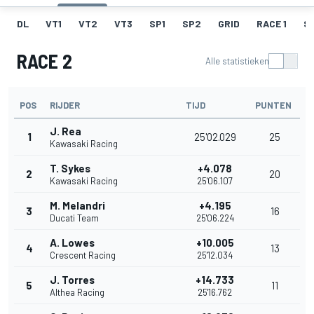
DL
VT1
VT2
VT3
SP1
SP2
GRID
RACE 1
SR
RACE 2
Alle statistieken
POS
RIJDER
TIJD
PUNTEN
J. Rea
1
25'02.029
25
Kawasaki Racing
T. Sykes
+4.078
2
20
Kawasaki Racing
25'06.107
M. Melandri
+4.195
3
16
Ducati Team
25'06.224
A. Lowes
+10.005
4
13
Crescent Racing
25'12.034
J. Torres
+14.733
5
11
Althea Racing
25'16.762