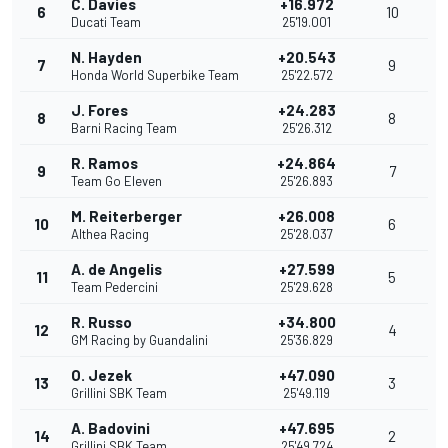
C. Davies
+16.972
6
10
Ducati Team
25'19.001
N. Hayden
+20.543
7
9
Honda World Superbike Team
25'22.572
J. Fores
+24.283
8
8
Barni Racing Team
25'26.312
R. Ramos
+24.864
9
7
Team Go Eleven
25'26.893
M. Reiterberger
+26.008
10
6
Althea Racing
25'28.037
A. de Angelis
+27.599
11
5
Team Pedercini
25'29.628
R. Russo
+34.800
12
4
GM Racing by Guandalini
25'36.829
O. Jezek
+47.090
13
3
Grillini SBK Team
25'49.119
A. Badovini
+47.695
14
2
Grillini SBK Team
25'49.724