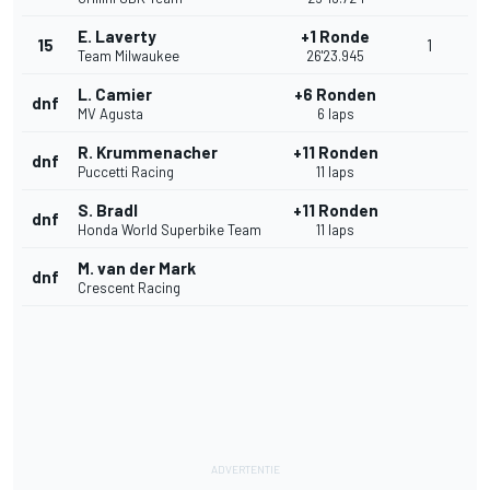
E. Laverty
+1 Ronde
15
1
Team Milwaukee
26'23.945
L. Camier
+6 Ronden
dnf
MV Agusta
6 laps
R. Krummenacher
+11 Ronden
dnf
Puccetti Racing
11 laps
S. Bradl
+11 Ronden
dnf
Honda World Superbike Team
11 laps
M. van der Mark
dnf
Crescent Racing