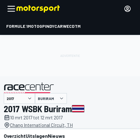
FORMULE 1
MOTOGP
INDYCAR
WEC
DTM
BURIRAM
gepresenteerd door
2017 WSBK Buriram
10 mrt 2017 tot 12 mrt 2017
Chang International Circuit, TH
Overzicht
Uitslagen
Nieuws