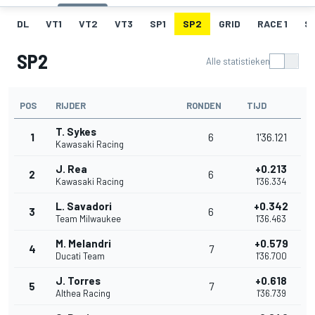
DL
VT1
VT2
VT3
SP1
SP2
GRID
RACE 1
SR
SP2
Alle statistieken
POS
RIJDER
RONDEN
TIJD
T. Sykes
1
6
1'36.121
Kawasaki Racing
J. Rea
+0.213
2
6
Kawasaki Racing
1'36.334
L. Savadori
+0.342
3
6
Team Milwaukee
1'36.463
M. Melandri
+0.579
4
7
Ducati Team
1'36.700
J. Torres
+0.618
5
7
Althea Racing
1'36.739