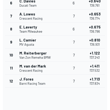
C. Davies
+0.640
6
6
Ducati Team
1'36.761
A. Lowes
+0.653
7
7
Crescent Racing
1'36.774
E. Laverty
+0.675
8
6
Team Milwaukee
1'36.796
L. Camier
+0.810
9
7
MV Agusta
1'36.931
M. Reiterberger
+1.122
10
7
Van Zon Remeha BMW
1'37.243
M. van der Mark
+1.411
11
7
Crescent Racing
1'37.532
J. Fores
+1.713
12
7
Barni Racing Team
1'37.834