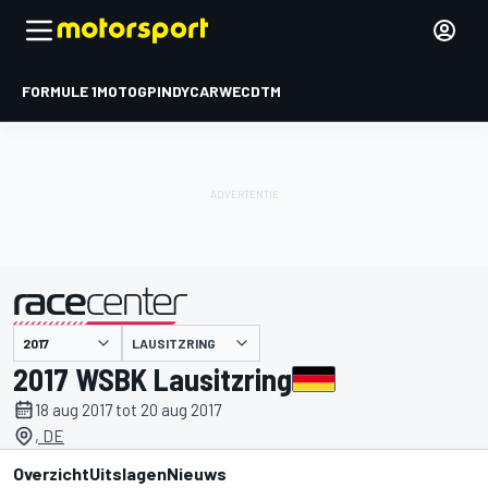
FORMULE 1
MOTOGP
INDYCAR
WEC
DTM
LAUSITZRING
gepresenteerd door
2017 WSBK Lausitzring
18 aug 2017 tot 20 aug 2017
, DE
Overzicht
Uitslagen
Nieuws