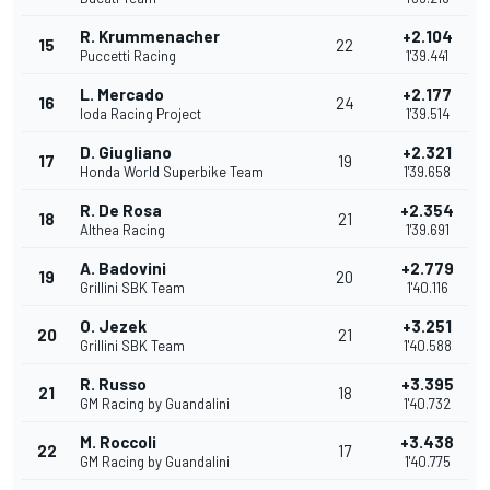
R. Krummenacher
+2.104
15
22
Puccetti Racing
1'39.441
L. Mercado
+2.177
16
24
Ioda Racing Project
1'39.514
D. Giugliano
+2.321
17
19
Honda World Superbike Team
1'39.658
R. De Rosa
+2.354
18
21
Althea Racing
1'39.691
A. Badovini
+2.779
19
20
Grillini SBK Team
1'40.116
O. Jezek
+3.251
20
21
Grillini SBK Team
1'40.588
R. Russo
+3.395
21
18
GM Racing by Guandalini
1'40.732
M. Roccoli
+3.438
22
17
GM Racing by Guandalini
1'40.775