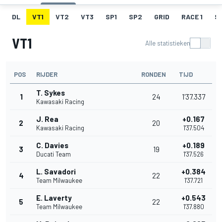
DL
VT1
VT2
VT3
SP1
SP2
GRID
RACE 1
SR
VT1
Alle statistieken
POS
RIJDER
RONDEN
TIJD
T. Sykes
1
24
1'37.337
Kawasaki Racing
J. Rea
+0.167
2
20
Kawasaki Racing
1'37.504
C. Davies
+0.189
3
19
Ducati Team
1'37.526
L. Savadori
+0.384
4
22
Team Milwaukee
1'37.721
E. Laverty
+0.543
5
22
Team Milwaukee
1'37.880