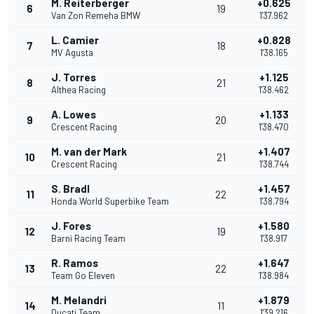
M. Reiterberger
+0.625
6
19
Van Zon Remeha BMW
1'37.962
L. Camier
+0.828
7
18
MV Agusta
1'38.165
J. Torres
+1.125
8
21
Althea Racing
1'38.462
A. Lowes
+1.133
9
20
Crescent Racing
1'38.470
M. van der Mark
+1.407
10
21
Crescent Racing
1'38.744
S. Bradl
+1.457
11
22
Honda World Superbike Team
1'38.794
J. Fores
+1.580
12
19
Barni Racing Team
1'38.917
R. Ramos
+1.647
13
22
Team Go Eleven
1'38.984
M. Melandri
+1.879
14
11
Ducati Team
1'39.216