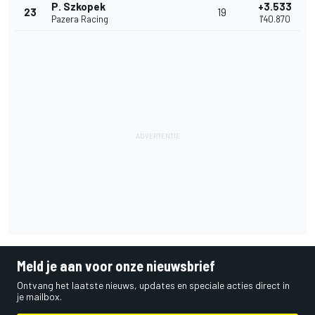
P. Szkopek
+3.533
23
19
Pazera Racing
1'40.870
Meld je aan voor onze nieuwsbrief
Ontvang het laatste nieuws, updates en speciale acties direct in
je mailbox.