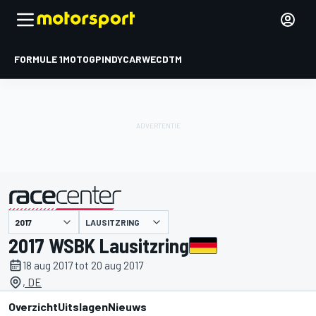
FORMULE 1
MOTOGP
INDYCAR
WEC
DTM
LAUSITZRING
gepresenteerd door
2017 WSBK Lausitzring
18 aug 2017 tot 20 aug 2017
, DE
Overzicht
Uitslagen
Nieuws