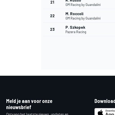
R. Russo
21
GM Racing by Guandalini
M. Roccoli
22
GM Racing by Guandalini
P. Szkopek
23
Pazera Racing
Meld je aan voor onze
Download
nieuwsbrief
Ontvang het laatste nieuws, updates en