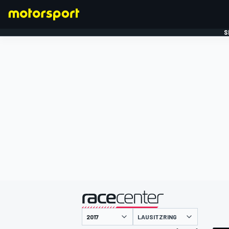
S
FORMULE 1
gepresenteerd door
LAUSITZRING