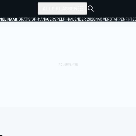
ALLE KLASSEN
NEL NAAR:
GRATIS GP-MANAGERSPEL
F1-KALENDER 2026
MAX VERSTAPPEN
F1-TE