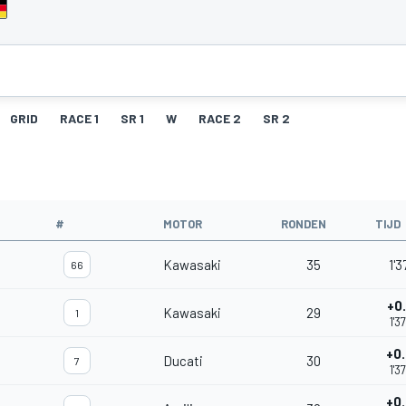
GRID
RACE 1
SR 1
W
RACE 2
SR 2
#
MOTOR
RONDEN
TIJD
Kawasaki
35
1'3
66
+0
Kawasaki
29
1
1'3
+0
Ducati
30
7
1'3
+0