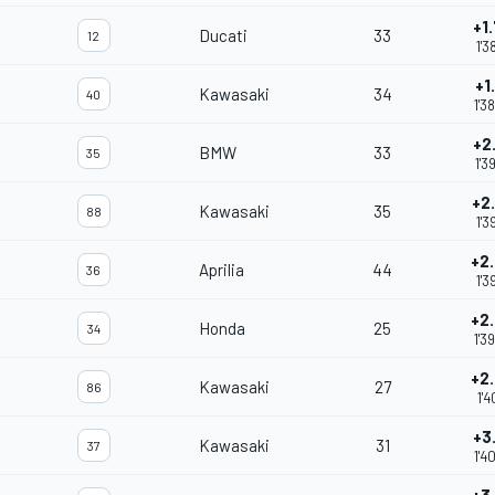
+1
Ducati
33
12
1'3
+1
Kawasaki
34
40
1'3
+2
BMW
33
35
1'3
+2
Kawasaki
35
88
1'3
+2
Aprilia
44
36
1'3
+2
Honda
25
34
1'3
+2
Kawasaki
27
86
1'4
+3
Kawasaki
31
37
1'4