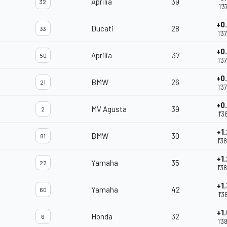
Aprilia
39
32
1'3
+0
Ducati
28
33
1'3
+0
Aprilia
37
50
1'3
+0
BMW
26
21
1'3
+0
MV Agusta
39
2
1'3
+1
BMW
30
81
1'3
+1
Yamaha
35
22
1'3
+1
Yamaha
42
60
1'3
+1
Honda
32
6
1'3