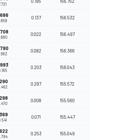
0.195
156.752
7.721
.686
0.137
156.532
7.858
.708
0.022
156.497
7.880
.790
0.082
156.366
7.962
.993
0.203
156.043
8.165
.290
0.297
155.572
8.462
.298
0.008
155.560
8.470
.369
0.071
155.447
8.541
.622
0.253
155.049
8.794