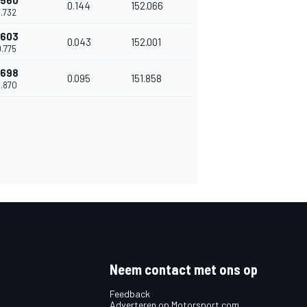
.560
0.144
152.066
0.732
.603
0.043
152.001
0.775
.698
0.095
151.858
0.870
Neem contact met ons op
Feedback
Adverteren op Motorsport.com