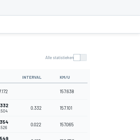
Alle statistieken
INTERVAL
KM/U
7.172
157.638
.332
0.332
157.101
7.504
.354
0.022
157.065
7.526
.549