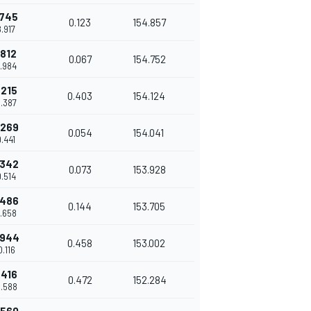
.745
0.123
154.857
8.917
.812
0.067
154.752
8.984
.215
0.403
154.124
9.387
.269
0.054
154.041
9.441
.342
0.073
153.928
9.514
.486
0.144
153.705
9.658
.944
0.458
153.002
0.116
.416
0.472
152.284
0.588