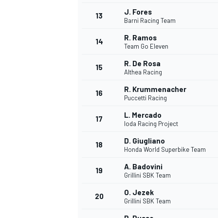
J. Fores
13
Barni Racing Team
R. Ramos
14
Team Go Eleven
R. De Rosa
15
Althea Racing
R. Krummenacher
16
Puccetti Racing
L. Mercado
17
Ioda Racing Project
D. Giugliano
18
Honda World Superbike Team
A. Badovini
19
Grillini SBK Team
O. Jezek
20
Grillini SBK Team