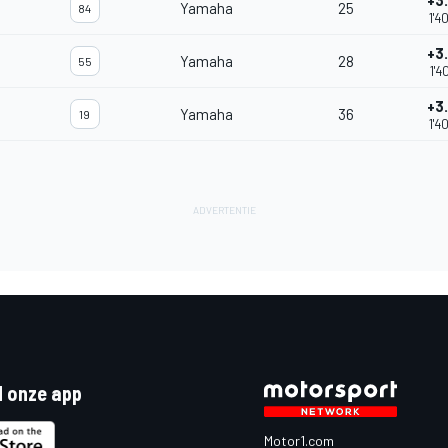
+3
Yamaha
25
84
1'4
+3
Yamaha
28
55
1'4
+3
Yamaha
36
19
1'4
 onze app
Motor1.com