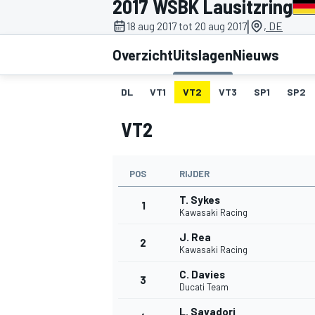
2017 WSBK Lausitzring
|
18 aug 2017 tot 20 aug 2017
, DE
Overzicht
Uitslagen
Nieuws
DL
VT1
VT2
VT3
SP1
SP2
VT2
MOTOGP
POS
RIJDER
T. Sykes
1
Kawasaki Racing
J. Rea
2
Kawasaki Racing
C. Davies
3
Ducati Team
L. Savadori