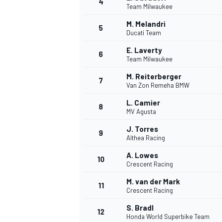
4
Team Milwaukee
M. Melandri
5
Ducati Team
INDYCAR
E. Laverty
6
Team Milwaukee
M. Reiterberger
7
Van Zon Remeha BMW
L. Camier
8
MV Agusta
J. Torres
9
Althea Racing
A. Lowes
10
Crescent Racing
M. van der Mark
11
WEC
DTM
Crescent Racing
S. Bradl
12
Honda World Superbike Team