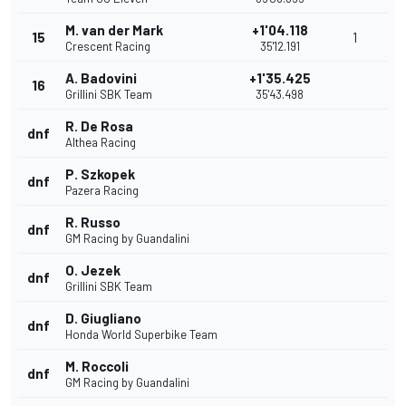
M. van der Mark
+1'04.118
15
1
Crescent Racing
35'12.191
A. Badovini
+1'35.425
16
Grillini SBK Team
35'43.498
R. De Rosa
dnf
Althea Racing
P. Szkopek
dnf
Pazera Racing
R. Russo
dnf
GM Racing by Guandalini
O. Jezek
dnf
Grillini SBK Team
D. Giugliano
dnf
Honda World Superbike Team
M. Roccoli
dnf
GM Racing by Guandalini