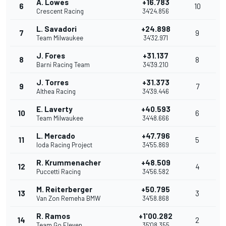
A. Lowes
+16.783
6
10
Crescent Racing
34'24.856
L. Savadori
+24.898
7
9
Team Milwaukee
34'32.971
J. Fores
+31.137
8
8
Barni Racing Team
34'39.210
J. Torres
+31.373
9
7
Althea Racing
34'39.446
E. Laverty
+40.593
10
6
Team Milwaukee
34'48.666
L. Mercado
+47.796
11
5
Ioda Racing Project
34'55.869
R. Krummenacher
+48.509
12
4
Puccetti Racing
34'56.582
M. Reiterberger
+50.795
13
3
Van Zon Remeha BMW
34'58.868
R. Ramos
+1'00.282
14
2
Team Go Eleven
35'08.355