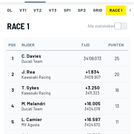
DL
VT1
VT2
VT3
SP1
SP2
GRID
RACE 1
SR
RACE 1
Alle statistieken
POS
RIJDER
TIJD
PUNTEN
C. Davies
1
34'08.073
25
Ducati Team
J. Rea
+1.834
2
20
Kawasaki Racing
34'09.907
T. Sykes
+3.250
3
16
Kawasaki Racing
34'11.323
M. Melandri
+16.005
4
13
Ducati Team
34'24.078
L. Camier
+16.597
5
11
MV Agusta
34'24.670