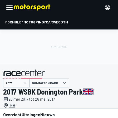
FORMULE 1
MOTOGP
INDYCAR
WEC
DTM
DONINGTON PARK
gepresenteerd door
2017 WSBK Donington Park
26 mei 2017 tot 28 mei 2017
, GB
Overzicht
Uitslagen
Nieuws