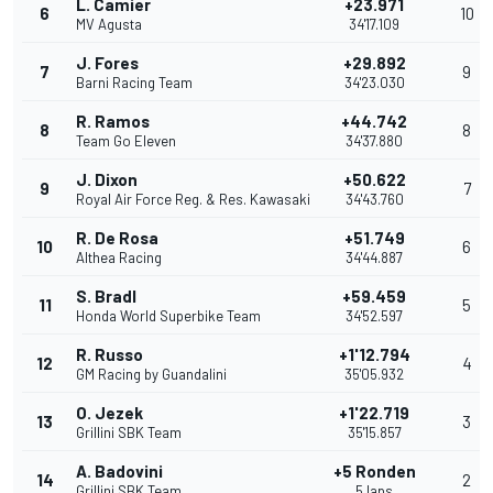
L. Camier
+23.971
6
10
MV Agusta
34'17.109
J. Fores
+29.892
7
9
Barni Racing Team
34'23.030
R. Ramos
+44.742
8
8
Team Go Eleven
34'37.880
J. Dixon
+50.622
9
7
Royal Air Force Reg. & Res. Kawasaki
34'43.760
R. De Rosa
+51.749
10
6
Althea Racing
34'44.887
S. Bradl
+59.459
11
5
Honda World Superbike Team
34'52.597
R. Russo
+1'12.794
12
4
GM Racing by Guandalini
35'05.932
O. Jezek
+1'22.719
13
3
Grillini SBK Team
35'15.857
A. Badovini
+5 Ronden
14
2
Grillini SBK Team
5 laps