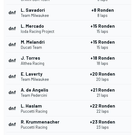
L. Savadori
+8 Ronden
dnf
Team Milwaukee
8 laps
L. Mercado
+15 Ronden
dnf
Ioda Racing Project
15 laps
M. Melandri
+15 Ronden
dnf
Ducati Team
15 laps
J. Torres
+18 Ronden
dnf
Althea Racing
18 laps
E. Laverty
+20 Ronden
dnf
Team Milwaukee
20 laps
A. de Angelis
+21 Ronden
dnf
Team Pedercini
21 laps
L. Haslam
+22 Ronden
dnf
Puccetti Racing
22 laps
R. Krummenacher
+23 Ronden
dnf
Puccetti Racing
23 laps