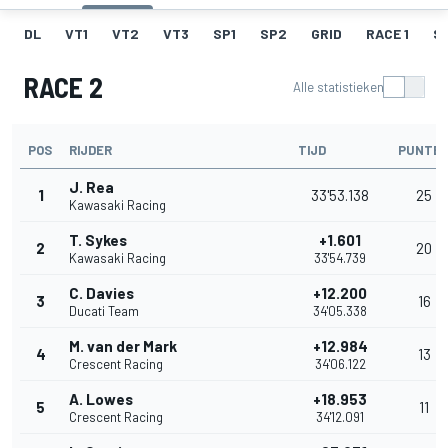
DL
VT1
VT2
VT3
SP1
SP2
GRID
RACE 1
SR
RACE 2
Alle statistieken
POS
RIJDER
TIJD
PUNTE
J. Rea
1
33'53.138
25
Kawasaki Racing
T. Sykes
+1.601
2
20
Kawasaki Racing
33'54.739
C. Davies
+12.200
3
16
Ducati Team
34'05.338
M. van der Mark
+12.984
4
13
Crescent Racing
34'06.122
A. Lowes
+18.953
5
11
Crescent Racing
34'12.091