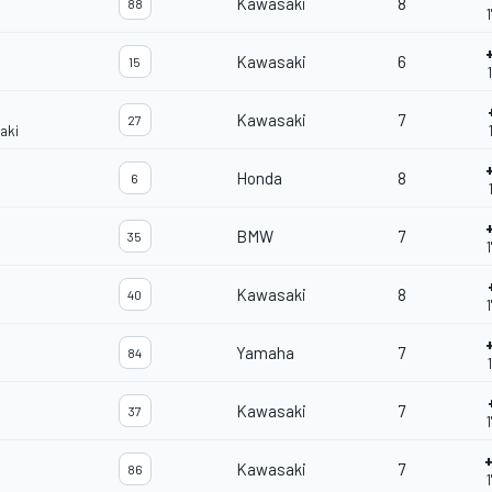
Kawasaki
8
88
Kawasaki
6
15
Kawasaki
7
27
aki
Honda
8
6
BMW
7
35
Kawasaki
8
40
1
Yamaha
7
84
Kawasaki
7
37
Kawasaki
7
86
1