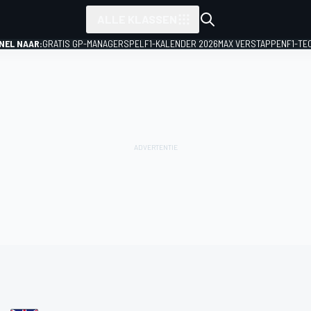
ALLE KLASSEN
NEL NAAR:
GRATIS GP-MANAGERSPEL
F1-KALENDER 2026
MAX VERSTAPPEN
F1-TE