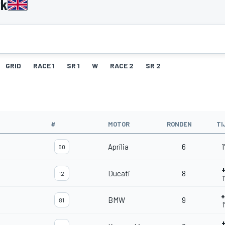
rk
GRID
RACE 1
SR 1
W
RACE 2
SR 2
#
MOTOR
RONDEN
TI
Aprilia
6
1
50
Ducati
8
12
BMW
9
81