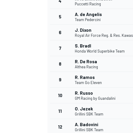
4
Puccetti Racing
A. de Angelis
5
Team Pedercini
INDYCAR
J. Dixon
6
Royal Air Force Reg. & Res. Kawas
S. Bradl
7
Honda World Superbike Team
R. De Rosa
8
Althea Racing
R. Ramos
9
Team Go Eleven
R. Russo
10
GM Racing by Guandalini
O. Jezek
11
WEC
DTM
Grillini SBK Team
A. Badovini
12
Grillini SBK Team