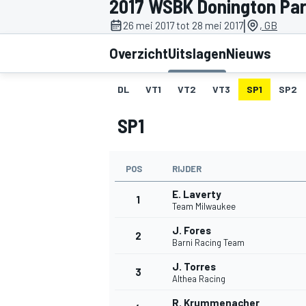
2017 WSBK Donington Pa
|
26 mei 2017 tot 28 mei 2017
, GB
Overzicht
Uitslagen
Nieuws
DL
VT1
VT2
VT3
SP1
SP2
SP1
MOTOGP
POS
RIJDER
E. Laverty
1
Team Milwaukee
J. Fores
2
Barni Racing Team
J. Torres
3
Althea Racing
R. Krummenacher