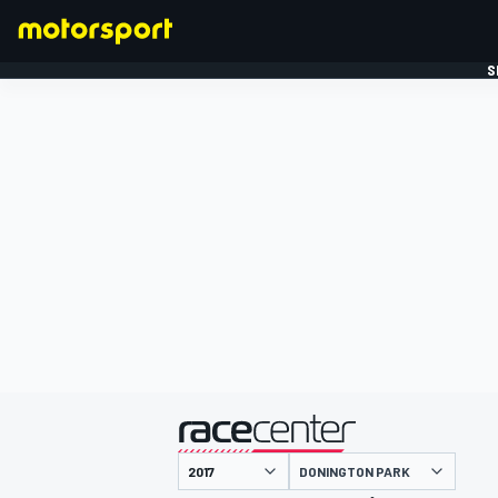
S
FORMULE 1
gepresenteerd door
DONINGTON PARK