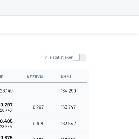
Alle statistieken
JD
INTERVAL
KM/U
'28.149
164.299
+0.297
0.297
163.747
1'28.446
+0.405
0.108
163.547
1'28.554
+0.675