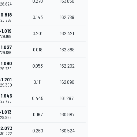
0.270
163.050
1'28.824
+0.818
0.143
162.788
1'28.967
+1.019
0.201
162.421
1'29.168
+1.037
0.018
162.388
1'29.186
+1.090
0.053
162.292
1'29.239
+1.201
0.111
162.090
'29.350
+1.646
0.445
161.287
1'29.795
+1.813
0.167
160.987
1'29.962
+2.073
0.260
160.524
'30.222