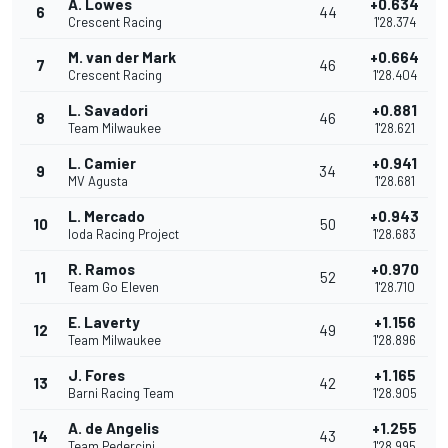
A. Lowes
+0.634
6
44
Crescent Racing
1'28.374
M. van der Mark
+0.664
7
46
Crescent Racing
1'28.404
L. Savadori
+0.881
8
46
Team Milwaukee
1'28.621
L. Camier
+0.941
9
34
MV Agusta
1'28.681
L. Mercado
+0.943
10
50
Ioda Racing Project
1'28.683
R. Ramos
+0.970
11
52
Team Go Eleven
1'28.710
E. Laverty
+1.156
12
49
Team Milwaukee
1'28.896
J. Fores
+1.165
13
42
Barni Racing Team
1'28.905
A. de Angelis
+1.255
14
43
Team Pedercini
1'28.995