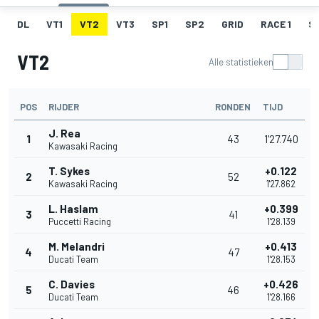
DL
VT1
VT2
VT3
SP1
SP2
GRID
RACE 1
SR
VT2
Alle statistieken
POS
RIJDER
RONDEN
TIJD
J. Rea
1
43
1'27.740
Kawasaki Racing
T. Sykes
+0.122
2
52
Kawasaki Racing
1'27.862
L. Haslam
+0.399
3
41
Puccetti Racing
1'28.139
M. Melandri
+0.413
4
47
Ducati Team
1'28.153
C. Davies
+0.426
5
46
Ducati Team
1'28.166