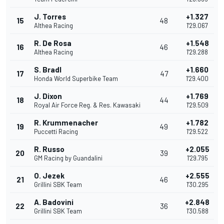
J. Torres
+1.327
15
48
Althea Racing
1'29.067
R. De Rosa
+1.548
16
46
Althea Racing
1'29.288
S. Bradl
+1.660
17
47
Honda World Superbike Team
1'29.400
J. Dixon
+1.769
18
44
Royal Air Force Reg. & Res. Kawasaki
1'29.509
R. Krummenacher
+1.782
19
49
Puccetti Racing
1'29.522
R. Russo
+2.055
20
39
GM Racing by Guandalini
1'29.795
O. Jezek
+2.555
21
46
Grillini SBK Team
1'30.295
A. Badovini
+2.848
22
36
Grillini SBK Team
1'30.588