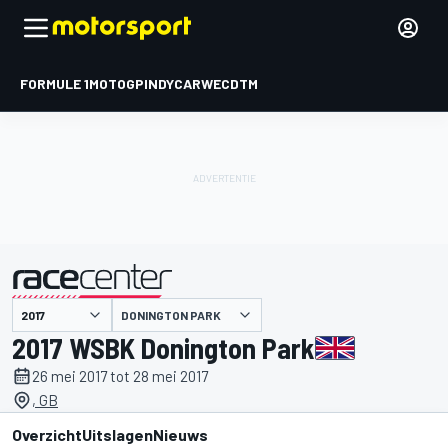
FORMULE 1
MOTOGP
INDYCAR
WEC
DTM
DONINGTON PARK
gepresenteerd door
2017 WSBK Donington Park
26 mei 2017 tot 28 mei 2017
, GB
Overzicht
Uitslagen
Nieuws