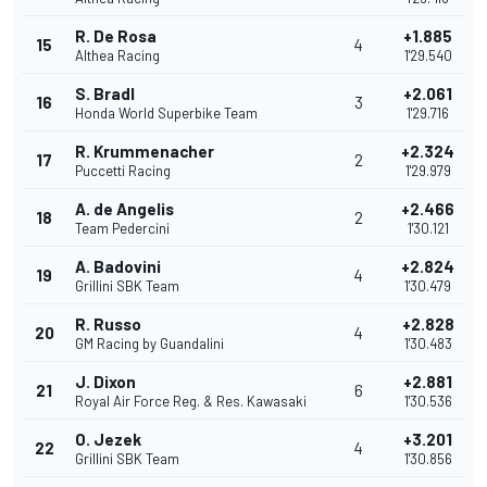
R. De Rosa
+1.885
15
4
Althea Racing
1'29.540
S. Bradl
+2.061
16
3
Honda World Superbike Team
1'29.716
R. Krummenacher
+2.324
17
2
Puccetti Racing
1'29.979
A. de Angelis
+2.466
18
2
Team Pedercini
1'30.121
A. Badovini
+2.824
19
4
Grillini SBK Team
1'30.479
R. Russo
+2.828
20
4
GM Racing by Guandalini
1'30.483
J. Dixon
+2.881
21
6
Royal Air Force Reg. & Res. Kawasaki
1'30.536
O. Jezek
+3.201
22
4
Grillini SBK Team
1'30.856