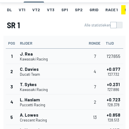
DL
VT1
VT2
VT3
SP1
SP2
GRID
RACE 1
SR
SR 1
Alle statistieken
POS
RIJDER
RONDE
TIJD
J. Rea
1
7
1'27.655
Kawasaki Racing
C. Davies
+0.077
2
4
Ducati Team
1'27.732
T. Sykes
+0.231
3
7
Kawasaki Racing
1'27.886
L. Haslam
+0.723
4
2
Puccetti Racing
1'28.378
A. Lowes
+0.858
5
13
Crescent Racing
1'28.513