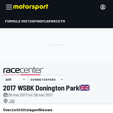
FORMULE 1
MOTOGP
INDYCAR
WEC
DTM
DONINGTON PARK
gepresenteerd door
2017 WSBK Donington Park
26 mei 2017 tot 28 mei 2017
, GB
Overzicht
Uitslagen
Nieuws