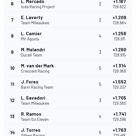
L. Mercado
+1.167
6
2
Ioda Racing Project
1'28.822
E. Laverty
+1.209
7
2
Team Milwaukee
1'28.864
L. Camier
+1.256
8
4
MV Agusta
1'28.911
M. Melandri
+1.260
9
3
Ducati Team
1'28.915
M. van der Mark
+1.314
10
5
Crescent Racing
1'28.969
J. Fores
+1.552
11
5
Barni Racing Team
1'29.207
L. Savadori
+1.705
12
3
Team Milwaukee
1'29.360
R. Ramos
+1.741
13
4
Team Go Eleven
1'29.396
J. Torres
+1.763
14
5
Althea Racing
1'29.418