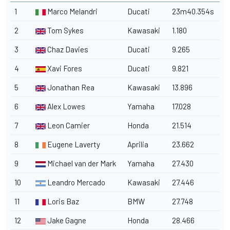
1
Marco Melandri
Ducati
23m40.354s
2
Tom Sykes
Kawasaki
1.180
3
Chaz Davies
Ducati
9.265
4
Xavi Fores
Ducati
9.821
5
Jonathan Rea
Kawasaki
13.896
6
Alex Lowes
Yamaha
17.028
7
Leon Camier
Honda
21.514
8
Eugene Laverty
Aprilia
23.662
9
Michael van der Mark
Yamaha
27.430
10
Leandro Mercado
Kawasaki
27.446
11
Loris Baz
BMW
27.748
12
Jake Gagne
Honda
28.466