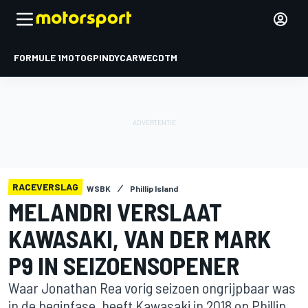
FORMULE 1
MOTOGP
INDYCAR
WEC
DTM
RACEVERSLAG
WSBK
Phillip Island
MELANDRI VERSLAAT
KAWASAKI, VAN DER MARK
P9 IN SEIZOENSOPENER
Waar Jonathan Rea vorig seizoen ongrijpbaar was
in de beginfase, heeft Kawasaki in 2018 op Phillip