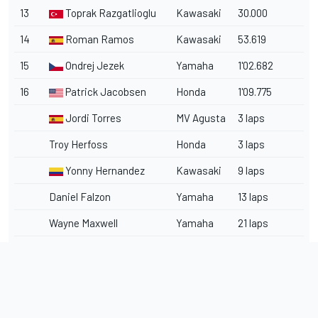
13
Toprak Razgatlioglu
Kawasaki
30.000
14
Roman Ramos
Kawasaki
53.619
15
Ondrej Jezek
Yamaha
1'02.682
16
Patrick Jacobsen
Honda
1'09.775
Jordi Torres
MV Agusta
3 laps
Troy Herfoss
Honda
3 laps
Yonny Hernandez
Kawasaki
9 laps
Daniel Falzon
Yamaha
13 laps
Wayne Maxwell
Yamaha
21 laps