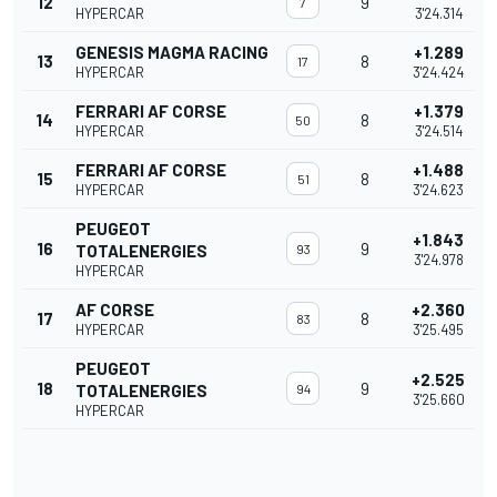
12
9
7
HYPERCAR
3'24.314
GENESIS MAGMA RACING
+1.289
13
8
17
HYPERCAR
3'24.424
FERRARI AF CORSE
+1.379
14
8
50
HYPERCAR
3'24.514
FERRARI AF CORSE
+1.488
15
8
51
HYPERCAR
3'24.623
PEUGEOT
+1.843
16
9
TOTALENERGIES
93
3'24.978
HYPERCAR
AF CORSE
+2.360
17
8
83
HYPERCAR
3'25.495
PEUGEOT
+2.525
18
9
TOTALENERGIES
94
3'25.660
HYPERCAR