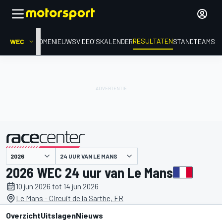
RESULTATEN
WEC
HOME
NIEUWS
VIDEO'S
KALENDER
STAND
TEAMS
24 UUR VAN LE MANS
gepresenteerd door
2026 WEC 24 uur van Le Mans
10 jun 2026 tot 14 jun 2026
Le Mans - Circuit de la Sarthe, FR
Overzicht
Uitslagen
Nieuws