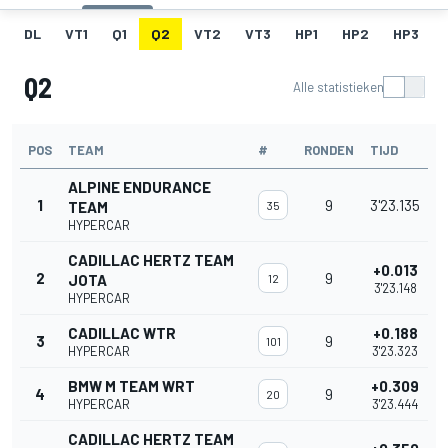
DL
VT1
Q1
Q2
VT2
VT3
HP1
HP2
HP3
Q2
Alle statistieken
POS
TEAM
#
RONDEN
TIJD
ALPINE ENDURANCE
1
9
3'23.135
TEAM
35
HYPERCAR
CADILLAC HERTZ TEAM
+0.013
2
9
JOTA
12
3'23.148
HYPERCAR
CADILLAC WTR
+0.188
3
9
101
HYPERCAR
3'23.323
BMW M TEAM WRT
+0.309
4
9
20
HYPERCAR
3'23.444
CADILLAC HERTZ TEAM