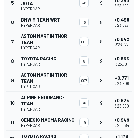
+0.350
5
9
JOTA
38
3'23.485
HYPERCAR
BMW M TEAM WRT
+0.490
6
8
15
HYPERCAR
3'23.625
ASTON MARTIN THOR
+0.642
7
8
TEAM
009
3'23.777
HYPERCAR
TOYOTA RACING
+0.656
8
9
8
HYPERCAR
3'23.791
ASTON MARTIN THOR
+0.771
9
8
TEAM
007
3'23.906
HYPERCAR
ALPINE ENDURANCE
+0.825
10
9
TEAM
36
3'23.960
HYPERCAR
GENESIS MAGMA RACING
+0.949
11
8
19
HYPERCAR
3'24.084
TOYOTA RACING
+1.179