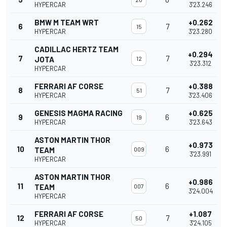
HYPERCAR
3'23.246
BMW M TEAM WRT
+0.262
6
7
15
HYPERCAR
3'23.280
CADILLAC HERTZ TEAM
+0.294
7
7
JOTA
12
3'23.312
HYPERCAR
FERRARI AF CORSE
+0.388
8
7
51
HYPERCAR
3'23.406
GENESIS MAGMA RACING
+0.625
9
6
19
HYPERCAR
3'23.643
ASTON MARTIN THOR
+0.973
10
6
TEAM
009
3'23.991
HYPERCAR
ASTON MARTIN THOR
+0.986
11
6
TEAM
007
3'24.004
HYPERCAR
FERRARI AF CORSE
+1.087
12
7
50
HYPERCAR
3'24.105