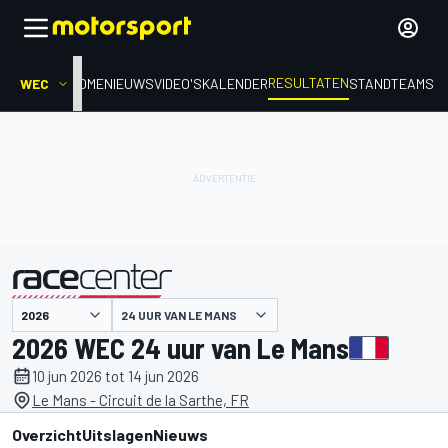
RESULTATEN
WEC
HOME
NIEUWS
VIDEO'S
KALENDER
STAND
TEAMS
24 UUR VAN LE MANS
gepresenteerd door
2026 WEC 24 uur van Le Mans
10 jun 2026 tot 14 jun 2026
Le Mans - Circuit de la Sarthe, FR
Overzicht
Uitslagen
Nieuws