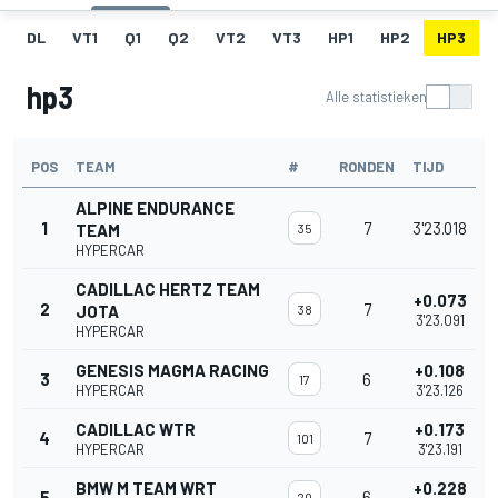
DL
VT1
Q1
Q2
VT2
VT3
HP1
HP2
HP3
hp3
Alle statistieken
POS
TEAM
#
RONDEN
TIJD
ALPINE ENDURANCE
1
7
3'23.018
TEAM
35
HYPERCAR
CADILLAC HERTZ TEAM
+0.073
2
7
JOTA
38
3'23.091
HYPERCAR
GENESIS MAGMA RACING
+0.108
3
6
17
HYPERCAR
3'23.126
CADILLAC WTR
+0.173
4
7
101
HYPERCAR
3'23.191
BMW M TEAM WRT
+0.228
5
6
20