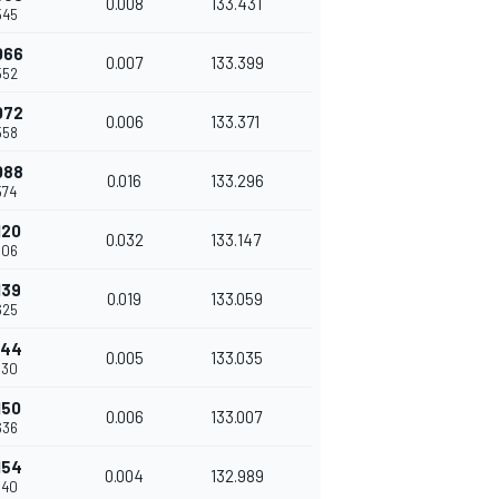
0.008
133.431
545
066
0.007
133.399
552
072
0.006
133.371
558
088
0.016
133.296
574
120
0.032
133.147
606
139
0.019
133.059
625
144
0.005
133.035
630
150
0.006
133.007
636
154
0.004
132.989
640