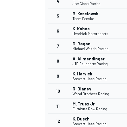
4
Joe Gibbs Racing
B. Keselowski
5
Team Penske
INDYCAR
K. Kahne
6
Hendrick Motorsports
D. Ragan
7
Michael Waltrip Racing
A. Allmendinger
8
JTG Daugherty Racing
K. Harvick
9
Stewart-Haas Racing
R. Blaney
10
Wood Brothers Racing
M. Truex Jr.
11
WEC
DTM
Furniture Row Racing
K. Busch
12
Stewart-Haas Racing