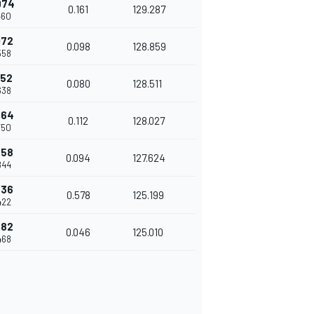
974
0.161
129.287
460
072
0.098
128.859
558
152
0.080
128.511
638
264
0.112
128.027
750
358
0.094
127.624
844
936
0.578
125.199
422
982
0.046
125.010
468