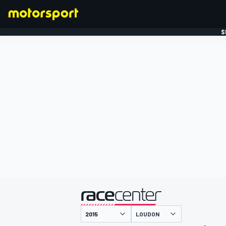
S
FORMULE 1
gepresenteerd door
LOUDON