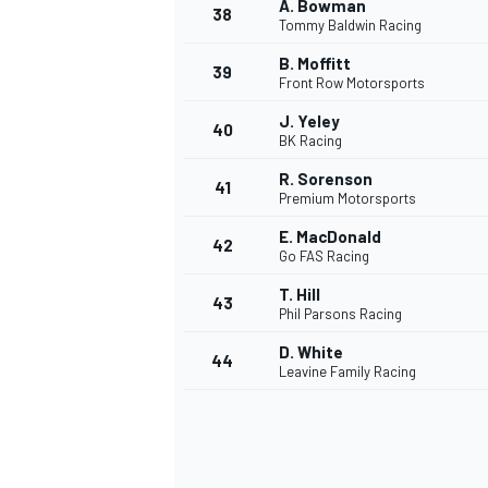
A. Bowman
38
Tommy Baldwin Racing
B. Moffitt
39
Front Row Motorsports
J. Yeley
40
BK Racing
R. Sorenson
41
MEER RACEKLASSEN
Premium Motorsports
E. MacDonald
42
Go FAS Racing
T. Hill
43
Phil Parsons Racing
D. White
44
Leavine Family Racing