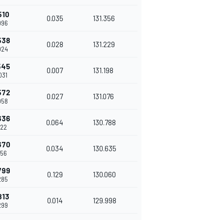
510
0.035
131.356
996
538
0.028
131.229
024
545
0.007
131.198
031
572
0.027
131.076
058
636
0.064
130.788
122
670
0.034
130.635
156
799
0.129
130.060
285
813
0.014
129.998
299