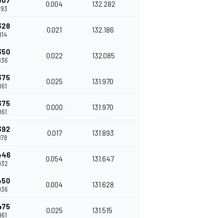
307
0.004
132.282
793
328
0.021
132.186
814
350
0.022
132.085
836
375
0.025
131.970
861
375
0.000
131.970
861
392
0.017
131.893
878
446
0.054
131.647
932
450
0.004
131.628
936
475
0.025
131.515
961