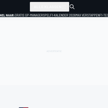
ALLE KLASSEN
NEL NAAR:
GRATIS GP-MANAGERSPEL
F1-KALENDER 2026
MAX VERSTAPPEN
F1-TE