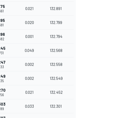
175
0.021
132.891
661
195
0.020
132.799
681
196
0.001
132.794
682
245
0.049
132.568
731
247
0.002
132.558
733
249
0.002
132.549
735
270
0.021
132.452
756
303
0.033
132.301
789