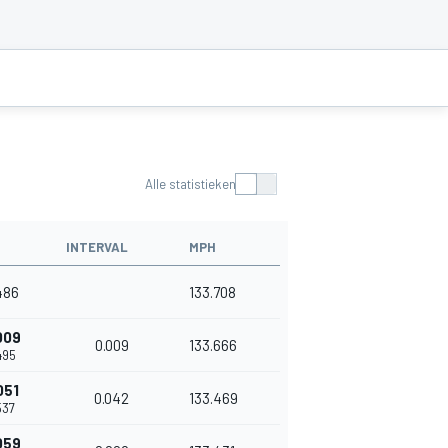
Alle statistieken
INTERVAL
MPH
486
133.708
009
0.009
133.666
495
051
0.042
133.469
537
059