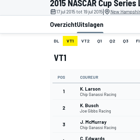
2015 NASCAR Cup Series
|
17 jul 2015 tot 19 jul 2015
New Hampshir
Overzicht
Uitslagen
DL
VT1
VT2
Q1
Q2
Q3
F
VT1
MOTOGP
POS
COUREUR
K. Larson
1
Chip Ganassi Racing
K. Busch
2
Joe Gibbs Racing
J. McMurray
3
Chip Ganassi Racing
C. Edwards