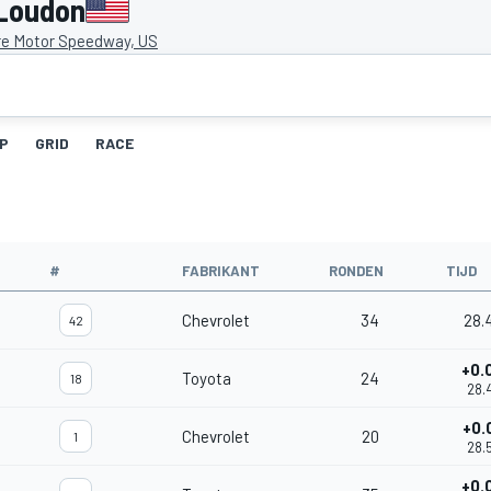
 Loudon
e Motor Speedway, US
IP
GRID
RACE
#
FABRIKANT
RONDEN
TIJD
Chevrolet
34
28.
42
+0.
Toyota
24
18
28.
+0.
Chevrolet
20
1
28.
+0.