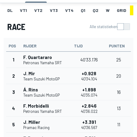
DL
VT1
VT2
VT3
VT4
Q1
Q2
W
GRID
R
RACE
Alle statistieken
POS
RIJDER
TIJD
PUNTEN
F. Quartararo
1
40'33.176
25
Petronas Yamaha SRT
J. Mir
+0.928
2
20
Team Suzuki MotoGP
40'34.104
Á. Rins
+1.898
3
16
Team Suzuki MotoGP
40'35.074
F. Morbidelli
+2.846
4
13
Petronas Yamaha SRT
40'36.022
J. Miller
+3.391
5
11
Pramac Racing
40'36.567