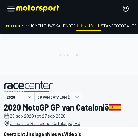
RESULTATEN
MOTOGP
HOME
NIEUWS
KALENDER
STAND
FOTOGALER
GP VAN CATALONIË
gepresenteerd door
2020 MotoGP GP van Catalonië
25 sep 2020 tot 27 sep 2020
Circuit de Barcelona-Catalunya, ES
Overzicht
Uitslagen
Nieuws
Video's