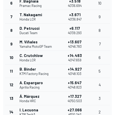
F. Bagnaia
+3.518
6
10
Pramac Racing
40'36.694
T. Nakagami
+3.671
7
9
Honda LCR
40'36.847
D. Petrucci
+6.117
8
8
Ducati Team
40'39.293
M. Viñales
+13.607
9
7
Yamaha MotoGP Team
40'46.783
C. Crutchlow
+14.483
10
6
Honda LCR
40'47.659
B. Binder
+14.927
11
5
KTM Factory Racing
40'48.103
A. Espargaro
+15.647
12
4
Aprilia Racing
40'48.823
Á. Márquez
+17.327
13
3
Honda HRC
40'50.503
I. Lecuona
+27.066
14
2
KTM Tech3
41'00.242