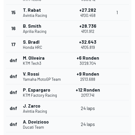
T. Rabat
+27.282
15
1
Avintia Racing
41'00.458
B. Smith
+28.736
16
Aprilia Racing
41'01.912
S. Bradl
+32.643
17
Honda HRC
41'05.819
M. Oliveira
+6 Ronden
dnf
KTM Tech3
30'28.704
V. Rossi
+9 Ronden
dnf
Yamaha MotoGP Team
25'13.688
P. Espargaro
+12 Ronden
dnf
KTM Factory Racing
20'17.741
J. Zarco
dnf
24 laps
Avintia Racing
A. Dovizioso
dnf
24 laps
Ducati Team