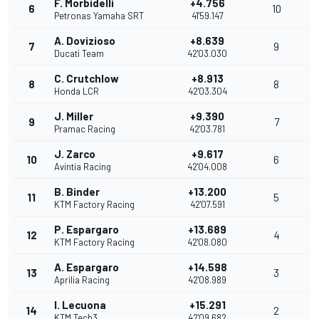
F. Morbidelli
+4.756
6
10
Petronas Yamaha SRT
41'59.147
A. Dovizioso
+8.639
7
9
Ducati Team
42'03.030
C. Crutchlow
+8.913
8
8
Honda LCR
42'03.304
J. Miller
+9.390
9
7
Pramac Racing
42'03.781
J. Zarco
+9.617
10
6
Avintia Racing
42'04.008
B. Binder
+13.200
11
5
KTM Factory Racing
42'07.591
P. Espargaro
+13.689
12
4
KTM Factory Racing
42'08.080
A. Espargaro
+14.598
13
3
Aprilia Racing
42'08.989
I. Lecuona
+15.291
14
2
KTM Tech3
42'09.682