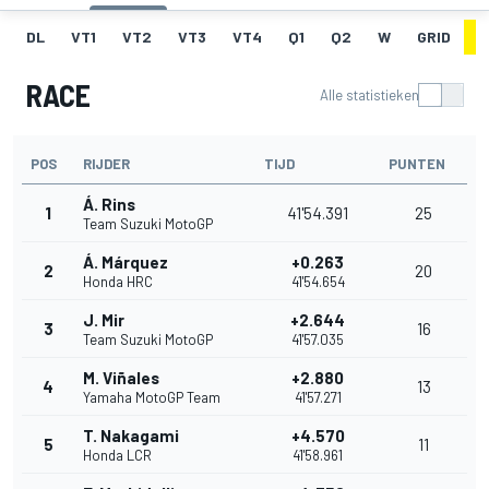
DL
VT1
VT2
VT3
VT4
Q1
Q2
W
GRID
R
RACE
Alle statistieken
POS
RIJDER
TIJD
PUNTEN
Á. Rins
1
41'54.391
25
Team Suzuki MotoGP
Á. Márquez
+0.263
2
20
Honda HRC
41'54.654
J. Mir
+2.644
3
16
Team Suzuki MotoGP
41'57.035
M. Viñales
+2.880
4
13
Yamaha MotoGP Team
41'57.271
T. Nakagami
+4.570
5
11
Honda LCR
41'58.961