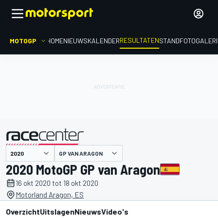
RESULTATEN
MOTOGP
HOME
NIEUWS
KALENDER
STAND
FOTOGALER
GP VAN ARAGON
gepresenteerd door
2020 MotoGP GP van Aragon
16 okt 2020 tot 18 okt 2020
Motorland Aragon, ES
Overzicht
Uitslagen
Nieuws
Video's