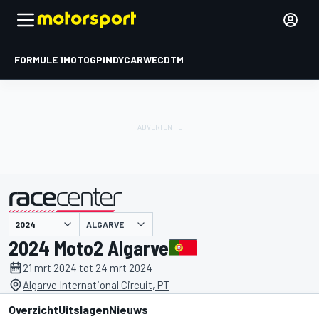
FORMULE 1
MOTOGP
INDYCAR
WEC
DTM
ALGARVE
gepresenteerd door
2024 Moto2 Algarve
21 mrt 2024 tot 24 mrt 2024
Algarve International Circuit, PT
Overzicht
Uitslagen
Nieuws