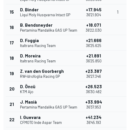
D. Binder
+17.945
15
1
Liqui Moly Husqvarna Intact GP
36'21.904
B. Bendsneyder
+18.071
16
Pertamina Mandalika GAS UP Team
36'22.030
D. Foggia
+21.666
17
Italtrans Racing Team
36'25.625
D. Moreira
+21.891
18
Italtrans Racing Team
36'25.850
Z. van den Goorbergh
+23.387
19
RW-Idrofoglia Racing GP
36'27.346
D. Öncü
+26.523
20
KTM Ajo
36'30.482
J. Masià
+33.994
21
Pertamina Mandalika GAS UP Team
36'37.953
I. Guevara
+41.234
22
CFMOTO Inde Aspar Team
36'45.193