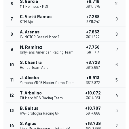
S. García
+6.716
6
10
MT Helmets - MSI
36'10.675
C. Vietti Ramus
+7.288
7
9
KTM Ajo
36'11.247
A. Arenas
+7.663
8
8
QJMOTOR Gresini Moto2
36'11.622
M. Ramírez
+7.758
9
7
OnlyFans American Racing Team
36'11.717
S. Chantra
+8.728
10
6
Honda Team Asia
36'12.687
J. Alcoba
+8.913
11
5
Yamaha VR46 Master Camp Team
36'12.872
T. Arbolino
+10.072
12
4
Elf Marc VDS Racing Team
36'14.031
B. Baltus
+10.707
13
3
RW-Idrofoglia Racing GP
36'14.666
S. Agius
+16.739
14
2
Liqui Moly Husqvarna Intact GP
36'20.698