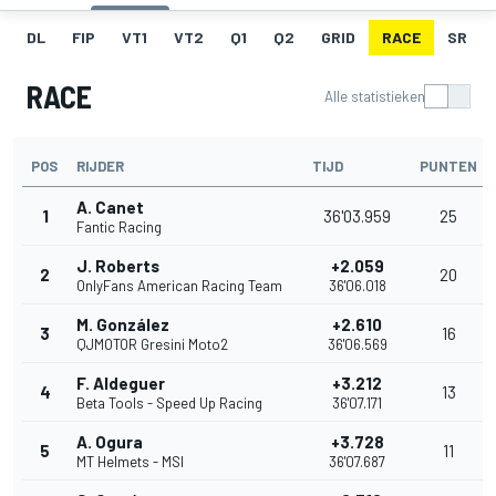
DL
FIP
VT1
VT2
Q1
Q2
GRID
RACE
SR
RACE
Alle statistieken
POS
RIJDER
TIJD
PUNTEN
A. Canet
1
36'03.959
25
Fantic Racing
J. Roberts
+2.059
2
20
OnlyFans American Racing Team
36'06.018
M. González
+2.610
3
16
QJMOTOR Gresini Moto2
36'06.569
F. Aldeguer
+3.212
4
13
Beta Tools - Speed Up Racing
36'07.171
A. Ogura
+3.728
5
11
MT Helmets - MSI
36'07.687