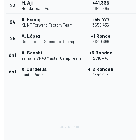
M. Aji
+41.336
23
Honda Team Asia
36'45.295
Á. Escrig
+55.477
24
KLINT Forward Factory Team
36'59.436
A. López
+1 Ronde
25
Beta Tools - Speed Up Racing
36'40.366
A. Sasaki
+6 Ronden
dnf
Yamaha VR46 Master Camp Team
26'16.446
X. Cardelús
+12 Ronden
dnf
Fantic Racing
15'44.495