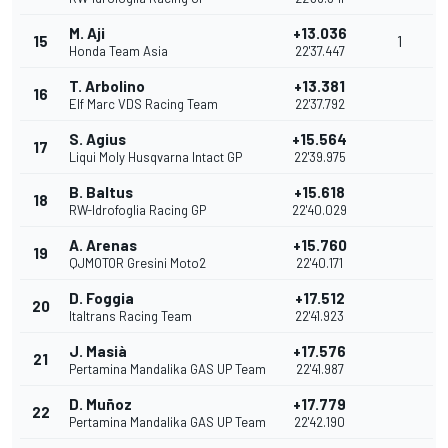
M. Aji
+13.036
15
1
Honda Team Asia
22'37.447
T. Arbolino
+13.381
16
Elf Marc VDS Racing Team
22'37.792
S. Agius
+15.564
17
Liqui Moly Husqvarna Intact GP
22'39.975
B. Baltus
+15.618
18
RW-Idrofoglia Racing GP
22'40.029
A. Arenas
+15.760
19
QJMOTOR Gresini Moto2
22'40.171
D. Foggia
+17.512
20
Italtrans Racing Team
22'41.923
J. Masià
+17.576
21
Pertamina Mandalika GAS UP Team
22'41.987
D. Muñoz
+17.779
22
Pertamina Mandalika GAS UP Team
22'42.190