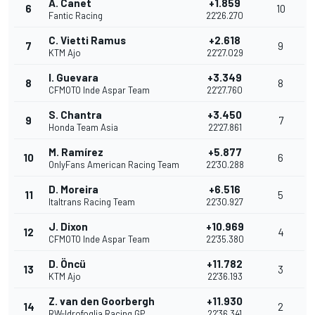
A. Canet
+1.859
6
10
Fantic Racing
22'26.270
C. Vietti Ramus
+2.618
7
9
KTM Ajo
22'27.029
I. Guevara
+3.349
8
8
CFMOTO Inde Aspar Team
22'27.760
S. Chantra
+3.450
9
7
Honda Team Asia
22'27.861
M. Ramírez
+5.877
10
6
OnlyFans American Racing Team
22'30.288
D. Moreira
+6.516
11
5
Italtrans Racing Team
22'30.927
J. Dixon
+10.969
12
4
CFMOTO Inde Aspar Team
22'35.380
D. Öncü
+11.782
13
3
KTM Ajo
22'36.193
Z. van den Goorbergh
+11.930
14
2
RW-Idrofoglia Racing GP
22'36.341