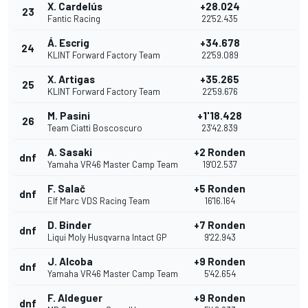
X. Cardelús
+28.024
23
Fantic Racing
22'52.435
Á. Escrig
+34.678
24
KLINT Forward Factory Team
22'59.089
X. Artigas
+35.265
25
KLINT Forward Factory Team
22'59.676
M. Pasini
+1'18.428
26
Team Ciatti Boscoscuro
23'42.839
A. Sasaki
+2 Ronden
dnf
Yamaha VR46 Master Camp Team
19'02.537
F. Salač
+5 Ronden
dnf
Elf Marc VDS Racing Team
16'16.164
D. Binder
+7 Ronden
dnf
Liqui Moly Husqvarna Intact GP
9'22.943
J. Alcoba
+9 Ronden
dnf
Yamaha VR46 Master Camp Team
5'42.654
F. Aldeguer
+9 Ronden
dnf