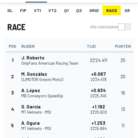
DL
FIP
VT1
VT2
Q1
Q2
GRID
RACE
SR
RACE
Alle statistieken
POS
RIJDER
TIJD
PUNTEN
J. Roberts
1
22'24.411
25
OnlyFans American Racing Team
M. González
+0.067
2
20
QJMOTOR Gresini Moto2
22'24.478
A. López
+0.934
3
16
MB Conveyors SpeedUp
22'25.345
S. García
+1.192
4
13
MT Helmets - MSI
22'25.603
A. Ogura
+1.253
5
11
MT Helmets - MSI
22'25.664