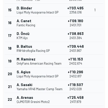
D. Binder
+1'03.495
15
1
Liqui Moly Husqvarna Intact GP
23'56.016
A. Canet
+1'09.180
16
Fantic Racing
24'01.701
D. Öncü
+1'08.863
17
KTM Ajo
24'01.384
B. Baltus
+1'09.446
18
RW-Idrofoglia Racing GP
24'01.967
M. Ramírez
+1'10.153
19
OnlyFans American Racing Team
24'02.674
S. Agius
+1'10.296
20
Liqui Moly Husqvarna Intact GP
24'02.817
A. Sasaki
+1'19.507
21
Yamaha VR46 Master Camp Team
24'12.028
A. Arenas
+1'25.458
22
QJMOTOR Gresini Moto2
24'17.979