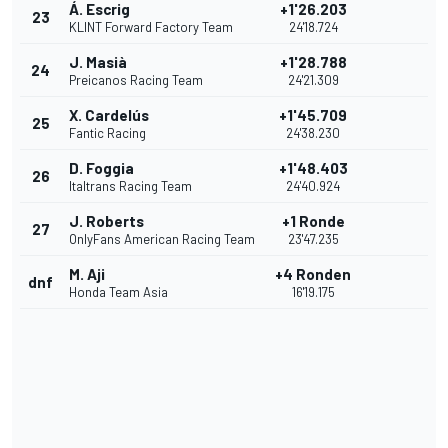
Á. Escrig
+1'26.203
23
KLINT Forward Factory Team
24'18.724
J. Masià
+1'28.788
24
Preicanos Racing Team
24'21.309
X. Cardelús
+1'45.709
25
Fantic Racing
24'38.230
D. Foggia
+1'48.403
26
Italtrans Racing Team
24'40.924
J. Roberts
+1 Ronde
27
OnlyFans American Racing Team
23'47.235
M. Aji
+4 Ronden
dnf
Honda Team Asia
16'19.175