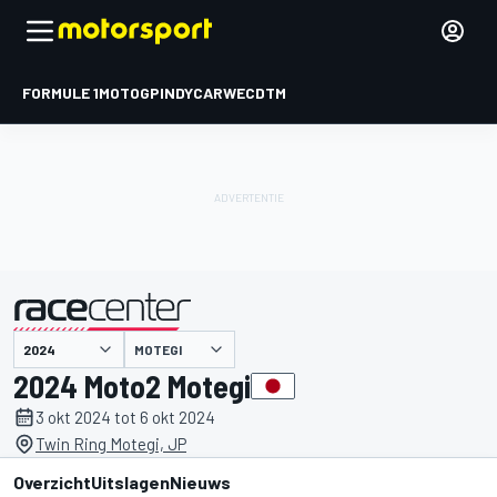
FORMULE 1
MOTOGP
INDYCAR
WEC
DTM
MOTEGI
gepresenteerd door
2024 Moto2 Motegi
3 okt 2024 tot 6 okt 2024
Twin Ring Motegi, JP
Overzicht
Uitslagen
Nieuws