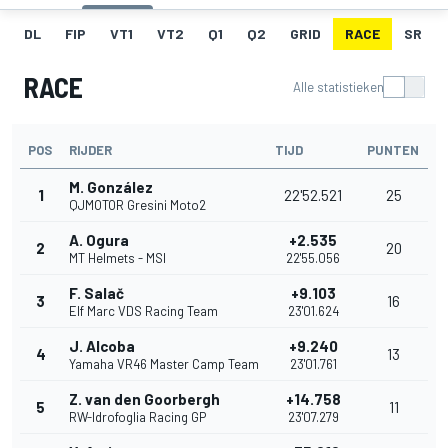
DL
FIP
VT1
VT2
Q1
Q2
GRID
RACE
SR
RACE
Alle statistieken
POS
RIJDER
TIJD
PUNTEN
M. González
1
22'52.521
25
QJMOTOR Gresini Moto2
A. Ogura
+2.535
2
20
MT Helmets - MSI
22'55.056
F. Salač
+9.103
3
16
Elf Marc VDS Racing Team
23'01.624
J. Alcoba
+9.240
4
13
Yamaha VR46 Master Camp Team
23'01.761
Z. van den Goorbergh
+14.758
5
11
RW-Idrofoglia Racing GP
23'07.279