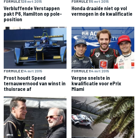
FORMULE 1
28 mrt 2015
FORMULE 1
15 mrt 2015
Verbluffende Verstappen
Honda draaide niet op vol
pakt P6, Hamilton op pole-
vermogen in de kwalificatie
position
FORMULE E
14 mrt 2015
FORMULE 1
14 mrt 2015
Prost houdt Speed
Vergne snelste in
ternauwernood van winst in
kwalificatie voor ePrix
thuisrace af
Miami