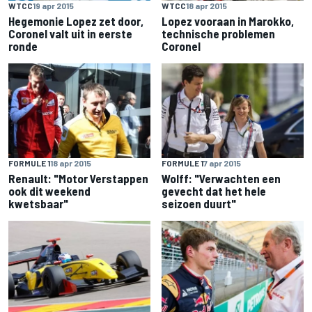
WTCC
19 apr 2015
WTCC
18 apr 2015
Hegemonie Lopez zet door,
Lopez vooraan in Marokko,
Coronel valt uit in eerste
technische problemen
ronde
Coronel
FORMULE 1
18 apr 2015
FORMULE 1
7 apr 2015
Renault: "Motor Verstappen
Wolff: "Verwachten een
ook dit weekend
gevecht dat het hele
kwetsbaar"
seizoen duurt"