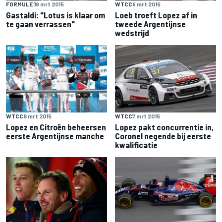
FORMULE 1
9 mrt 2015
WTCC
9 mrt 2015
Gastaldi: "Lotus is klaar om
Loeb troeft Lopez af in
te gaan verrassen"
tweede Argentijnse
wedstrijd
WTCC
8 mrt 2015
WTCC
7 mrt 2015
Lopez en Citroën beheersen
Lopez pakt concurrentie in,
eerste Argentijnse manche
Coronel negende bij eerste
kwalificatie