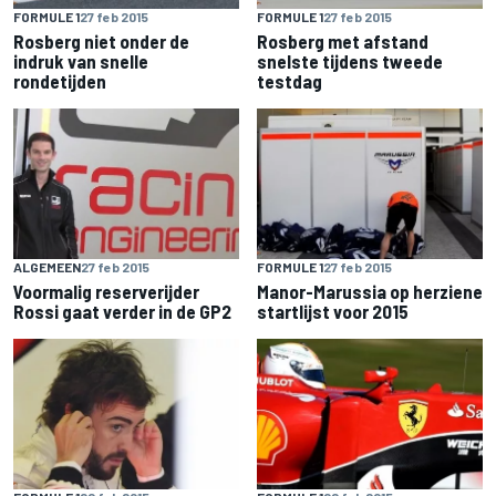
FORMULE 1
27 feb 2015
FORMULE 1
27 feb 2015
Rosberg niet onder de
Rosberg met afstand
indruk van snelle
snelste tijdens tweede
rondetijden
testdag
ALGEMEEN
27 feb 2015
FORMULE 1
27 feb 2015
Voormalig reserverijder
Manor-Marussia op herziene
Rossi gaat verder in de GP2
startlijst voor 2015