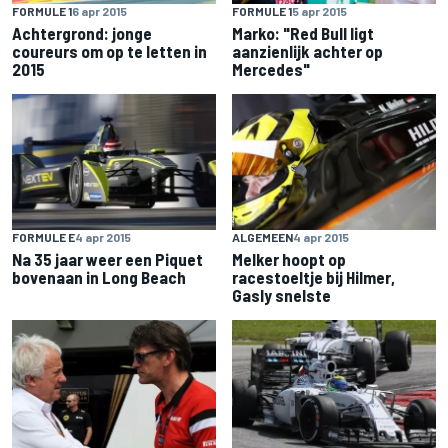
FORMULE 1
6 apr 2015
FORMULE 1
5 apr 2015
Achtergrond: jonge
Marko: "Red Bull ligt
coureurs om op te letten in
aanzienlijk achter op
2015
Mercedes"
FORMULE E
4 apr 2015
ALGEMEEN
4 apr 2015
Na 35 jaar weer een Piquet
Melker hoopt op
bovenaan in Long Beach
racestoeltje bij Hilmer,
Gasly snelste