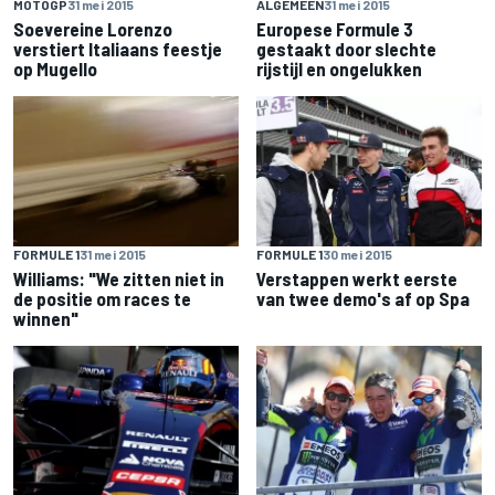
MOTOGP
31 mei 2015
ALGEMEEN
31 mei 2015
Soevereine Lorenzo
Europese Formule 3
verstiert Italiaans feestje
gestaakt door slechte
op Mugello
rijstijl en ongelukken
FORMULE 1
31 mei 2015
FORMULE 1
30 mei 2015
Williams: "We zitten niet in
Verstappen werkt eerste
de positie om races te
van twee demo's af op Spa
winnen"