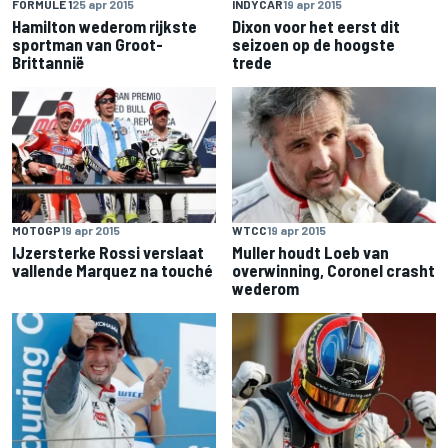
FORMULE 1
25 apr 2015
INDYCAR
19 apr 2015
Hamilton wederom rijkste
Dixon voor het eerst dit
sportman van Groot-
seizoen op de hoogste
Brittannië
trede
MOTOGP
19 apr 2015
WTCC
19 apr 2015
IJzersterke Rossi verslaat
Muller houdt Loeb van
vallende Marquez na touché
overwinning, Coronel crasht
wederom