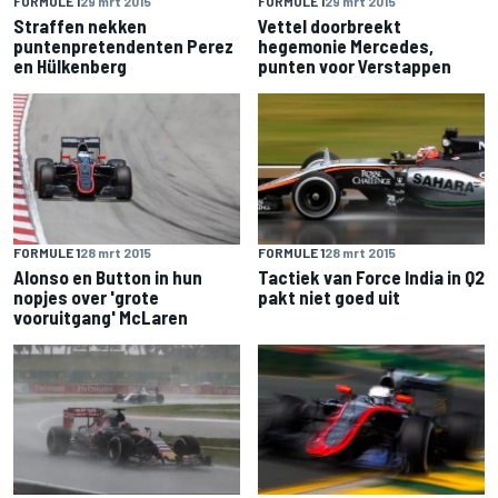
FORMULE 1
29 mrt 2015
FORMULE 1
29 mrt 2015
Straffen nekken
Vettel doorbreekt
puntenpretendenten Perez
hegemonie Mercedes,
en Hülkenberg
punten voor Verstappen
FORMULE 1
28 mrt 2015
FORMULE 1
28 mrt 2015
Alonso en Button in hun
Tactiek van Force India in Q2
nopjes over 'grote
pakt niet goed uit
vooruitgang' McLaren