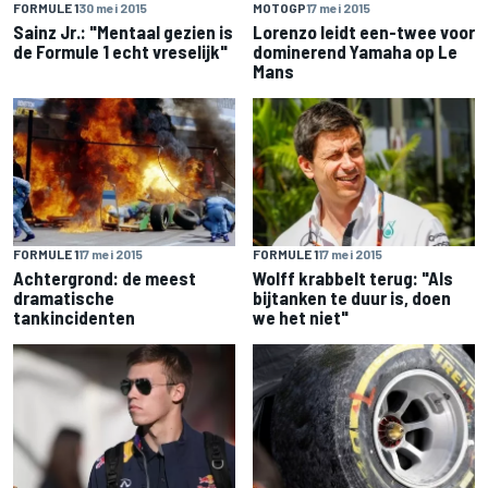
FORMULE 1
30 mei 2015
MOTOGP
17 mei 2015
Sainz Jr.: "Mentaal gezien is
Lorenzo leidt een-twee voor
de Formule 1 echt vreselijk"
dominerend Yamaha op Le
Mans
FORMULE 1
17 mei 2015
FORMULE 1
17 mei 2015
Achtergrond: de meest
Wolff krabbelt terug: "Als
dramatische
bijtanken te duur is, doen
tankincidenten
we het niet"