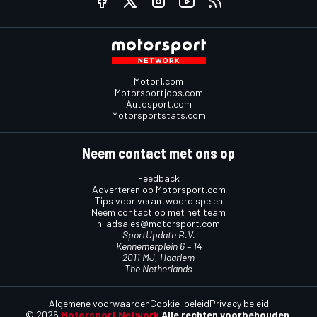
Motor1.com
Motorsportjobs.com
Autosport.com
Motorsportstats.com
Neem contact met ons op
Feedback
Adverteren op Motorsport.com
Tips voor verantwoord spelen
Neem contact op met het team
nl.adsales@motorsport.com
SportUpdate B.V.
Kennemerplein 6 – 14
2011 MJ, Haarlem
The Netherlands
Algemene voorwaarden
Cookie-beleid
Privacy beleid
© 2026
Motorsport Network
Alle rechten voorbehouden.