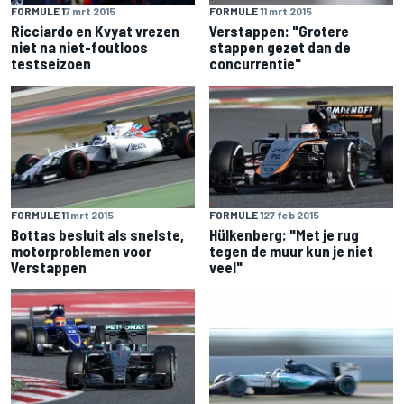
FORMULE 1
7 mrt 2015
FORMULE 1
1 mrt 2015
Ricciardo en Kvyat vrezen
Verstappen: "Grotere
niet na niet-foutloos
stappen gezet dan de
testseizoen
concurrentie"
FORMULE 1
1 mrt 2015
FORMULE 1
27 feb 2015
Bottas besluit als snelste,
Hülkenberg: "Met je rug
motorproblemen voor
tegen de muur kun je niet
Verstappen
veel"