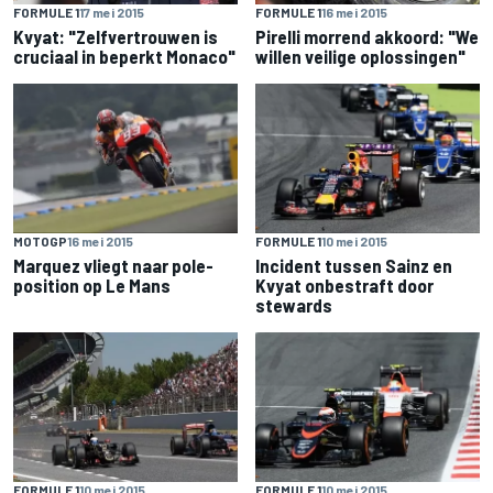
FORMULE 1
17 mei 2015
FORMULE 1
16 mei 2015
Kvyat: "Zelfvertrouwen is
Pirelli morrend akkoord: "We
cruciaal in beperkt Monaco"
willen veilige oplossingen"
MOTOGP
16 mei 2015
FORMULE 1
10 mei 2015
Marquez vliegt naar pole-
Incident tussen Sainz en
position op Le Mans
Kvyat onbestraft door
stewards
FORMULE 1
10 mei 2015
FORMULE 1
10 mei 2015