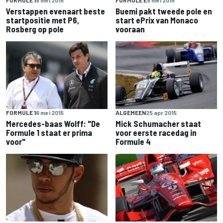
FORMULE 1
9 mei 2015
FORMULE E
9 mei 2015
Verstappen evenaart beste
Buemi pakt tweede pole en
startpositie met P6,
start ePrix van Monaco
Rosberg op pole
vooraan
FORMULE 1
6 mei 2015
ALGEMEEN
25 apr 2015
Mercedes-baas Wolff: "De
Mick Schumacher staat
Formule 1 staat er prima
voor eerste racedag in
voor"
Formule 4