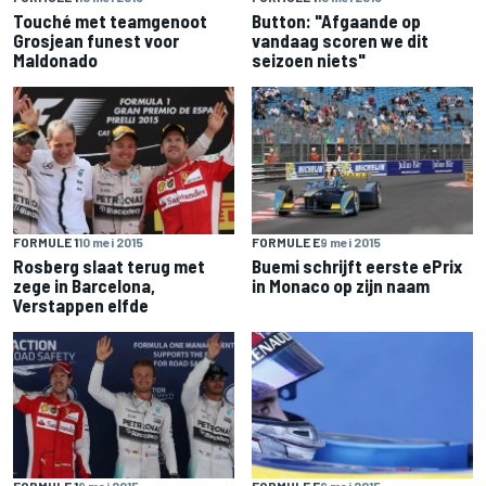
Touché met teamgenoot
Button: "Afgaande op
Grosjean funest voor
vandaag scoren we dit
Maldonado
seizoen niets"
FORMULE 1
10 mei 2015
FORMULE E
9 mei 2015
Rosberg slaat terug met
Buemi schrijft eerste ePrix
zege in Barcelona,
in Monaco op zijn naam
Verstappen elfde