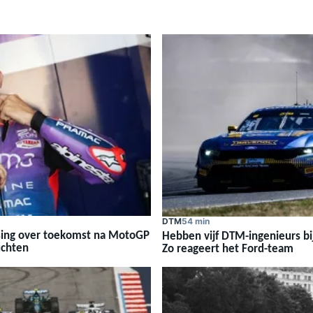
DTM
54 min
issing over toekomst na MotoGP
Hebben vijf DTM-ingenieurs b
chten
Zo reageert het Ford-team