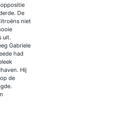
oppositie
derde. De
troëns niet
mooie
 uit.
eg Gabriele
weede had
bleek
haven. Hij
 op de
igde.
in