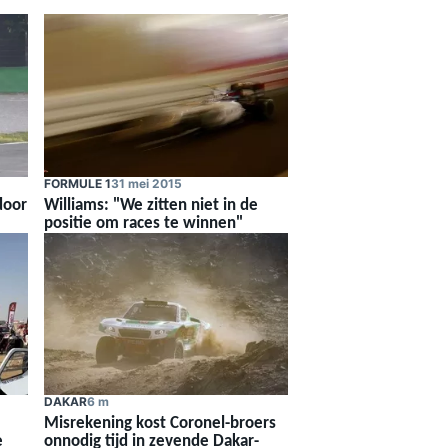
FORMULE 1
31 mei 2015
door
Williams: "We zitten niet in de
positie om races te winnen"
DAKAR
6 m
Misrekening kost Coronel-broers
e
onnodig tijd in zevende Dakar-