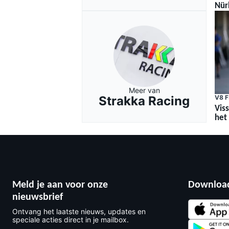
Nürb
Meer van
MEER RACEKLASSEN
Strakka Racing
V8 F
Vis
het
Meld je aan voor onze
Download
nieuwsbrief
Ontvang het laatste nieuws, updates en
speciale acties direct in je mailbox.