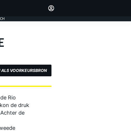
Laat je horen met de
reactiemodule
LOGIN
ECH
EDITIE
E
NEDERLAND
 ALS VOORKEURSBRON
de Rio
kon de druk
 Achter de
 tweede