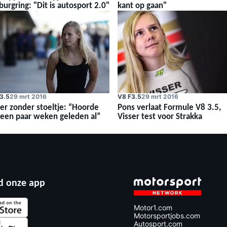
urgring: "Dit is autosport 2.0"
kant op gaan"
3.5
29 mrt 2016
V8 F3.5
29 mrt 2016
ser zonder stoeltje: “Hoorde
Pons verlaat Formule V8 3.5,
 een paar weken geleden al”
Visser test voor Strakka
 onze app
Motor1.com
Motorsportjobs.com
Autosport.com