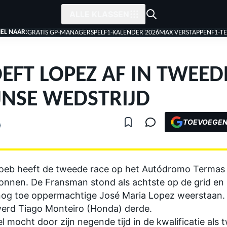
ALLE KLASSEN
EL NAAR:
GRATIS GP-MANAGERSPEL
F1-KALENDER 2026
MAX VERSTAPPEN
F1-T
EFT LOPEZ AF IN TWEED
JNSE WEDSTRIJD
TOEVOEGEN
9
oeb heeft de tweede race op het Autódromo Termas 
nen. De Fransman stond als achtste op de grid en 
nog toe oppermachtige José Maria Lopez weerstaan.
 werd Tiago Monteiro (Honda) derde.
 mocht door zijn negende tijd in de kwalificatie als