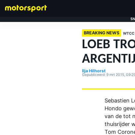
SN
BREAKING NEWS
WTCC
LOEB TRO
ARGENTI
Ilja Hilhorst
FORMULE 1
Gepubliceerd:
9 mrt 2015, 09:2
Sebastien L
Hondo gewon
van de tot 
thuisrijder
Tom Coronel