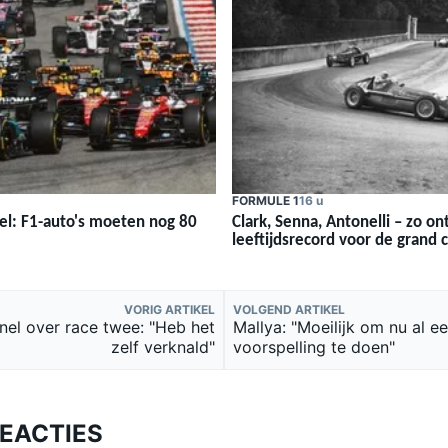
FORMULE 1
16 u
el: F1-auto's moeten nog 80
Clark, Senna, Antonelli – zo o
leeftijdsrecord voor de grand
VORIG ARTIKEL
VOLGEND ARTIKEL
nel over race twee: "Heb het
Mallya: "Moeilijk om nu al e
zelf verknald"
voorspelling te doen"
REACTIES