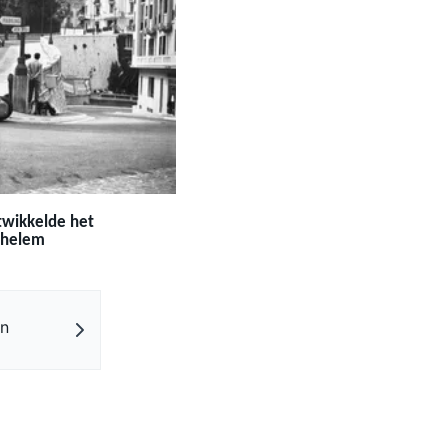
ntwikkelde het
 chelem
en