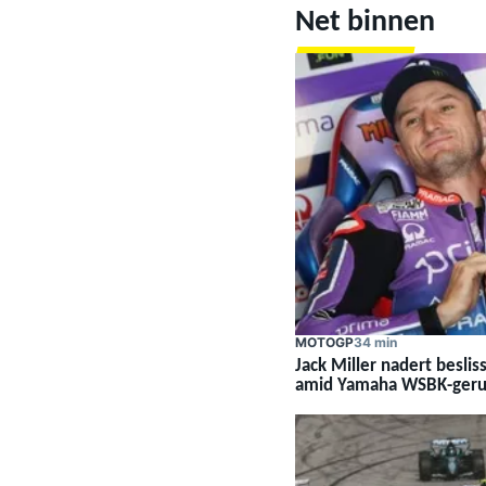
Net binnen
INDYCAR
MOTOGP
34 min
Jack Miller nadert besl
amid Yamaha WSBK-geru
WEC
DTM