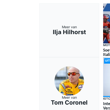
Meer van
Ilja Hilhorst
MOT
Soe
Ital
UI
Meer van
IGT
Tom Coronel
Int
Ver