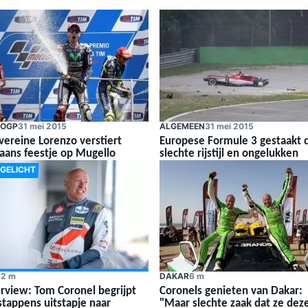
OGP
31 mei 2015
ALGEMEEN
31 mei 2015
vereine Lorenzo verstiert
Europese Formule 3 gestaakt 
iaans feestje op Mugello
slechte rijstijl en ongelukken
TGELICHT
C
2 m
DAKAR
6 m
erview: Tom Coronel begrijpt
Coronels genieten van Dakar:
stappens uitstapje naar
"Maar slechte zaak dat ze dez