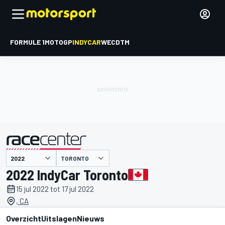
FORMULE 1
MOTOGP
INDYCAR
WEC
DTM
TORONTO
gepresenteerd door
2022 IndyCar Toronto
15 jul 2022 tot 17 jul 2022
, CA
Overzicht
Uitslagen
Nieuws