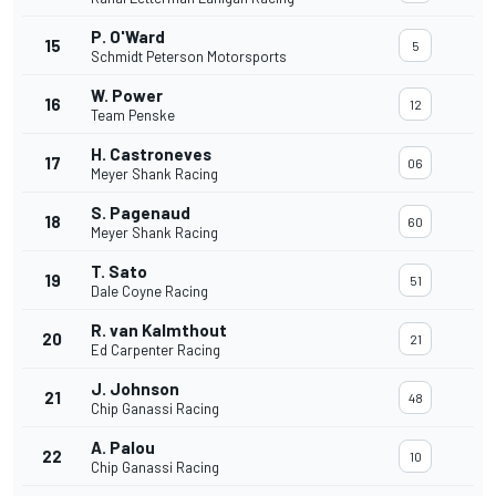
P. O'Ward
15
5
Schmidt Peterson Motorsports
W. Power
16
12
Team Penske
H. Castroneves
17
06
Meyer Shank Racing
S. Pagenaud
18
60
Meyer Shank Racing
T. Sato
19
51
Dale Coyne Racing
R. van Kalmthout
20
21
Ed Carpenter Racing
J. Johnson
21
48
Chip Ganassi Racing
A. Palou
22
10
Chip Ganassi Racing