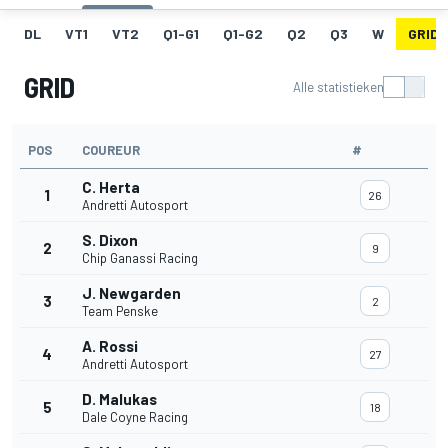
DL
VT1
VT2
Q1-G1
Q1-G2
Q2
Q3
W
GRID
GRID
Alle statistieken
POS
COUREUR
#
C. Herta
1
26
Andretti Autosport
S. Dixon
2
9
Chip Ganassi Racing
J. Newgarden
3
2
Team Penske
A. Rossi
4
27
Andretti Autosport
D. Malukas
5
18
Dale Coyne Racing