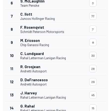
S. McLaughlin
6
3
Team Penske
C. Ilott
7
77
Juncos Hollinger Racing
F. Rosenqvist
8
7
Schmidt Peterson Motorsports
M. Ericsson
9
8
Chip Ganassi Racing
C. Lundgaard
10
30
Rahal Letterman Lanigan Racing
R. Grosjean
11
28
Andretti Autosport
D. DeFrancesco
12
29
Andretti Autosport
J. Harvey
13
45
Rahal Letterman Lanigan Racing
G. Rahal
14
15
Rahal Letterman Lanigan Racing