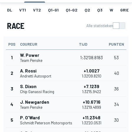
DL
VT1
VT2
Q1-G1
Q1-G2
Q2
Q3
W
GRID
RACE
Alle statistieken
POS
COUREUR
TIJD
PUNTEN
W. Power
1
1:32'08.8183
53
Team Penske
A. Rossi
+1.0027
2
40
Andretti Autosport
1:32'09.8210
S. Dixon
+7.1239
3
36
Chip Ganassi Racing
1:32'15.9422
J. Newgarden
+10.6716
4
34
Team Penske
1:32'19.4899
P. O'Ward
+11.2348
5
30
Schmidt Peterson Motorsports
1:32'20.0531