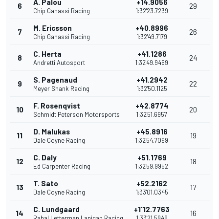
A. Palou
+14.9056
6
29
Chip Ganassi Racing
1:32'23.7239
M. Ericsson
+40.8996
7
26
Chip Ganassi Racing
1:32'49.7179
C. Herta
+41.1286
8
24
Andretti Autosport
1:32'49.9469
S. Pagenaud
+41.2942
9
22
Meyer Shank Racing
1:32'50.1125
F. Rosenqvist
+42.8774
10
20
Schmidt Peterson Motorsports
1:32'51.6957
D. Malukas
+45.8916
11
19
Dale Coyne Racing
1:32'54.7099
C. Daly
+51.1769
12
18
Ed Carpenter Racing
1:32'59.9952
T. Sato
+52.2162
13
17
Dale Coyne Racing
1:33'01.0345
C. Lundgaard
+1'12.7763
14
16
Rahal Letterman Lanigan Racing
1:33'21.5946