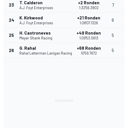
T. Calderon
+2 Ronden
23
7
A.J. Foyt Enterprises
1:32'56.3902
K. Kirkwood
+21 Ronden
24
6
A.J. Foyt Enterprises
1:08'07.1326
H. Castroneves
+49 Ronden
25
5
Meyer Shank Racing
1:09'53.0613
G. Rahal
+68 Ronden
26
5
Rahal Letterman Lanigan Racing
10'59.7672