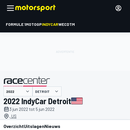
FORMULE 1
MOTOGP
INDYCAR
WEC
DTM
DETROIT
gepresenteerd door
2022 IndyCar Detroit
3 jun 2022 tot 5 jun 2022
, US
Overzicht
Uitslagen
Nieuws