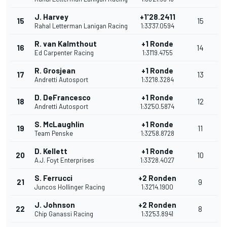
J. Harvey
+1'28.2411
15
15
Rahal Letterman Lanigan Racing
1:33'37.0594
R. van Kalmthout
+1 Ronde
16
14
Ed Carpenter Racing
1:31'19.4755
R. Grosjean
+1 Ronde
17
13
Andretti Autosport
1:32'18.3284
D. DeFrancesco
+1 Ronde
18
12
Andretti Autosport
1:32'50.5874
S. McLaughlin
+1 Ronde
19
11
Team Penske
1:32'58.8728
D. Kellett
+1 Ronde
20
10
A.J. Foyt Enterprises
1:33'28.4027
S. Ferrucci
+2 Ronden
21
9
Juncos Hollinger Racing
1:32'14.1900
J. Johnson
+2 Ronden
22
8
Chip Ganassi Racing
1:32'53.8941