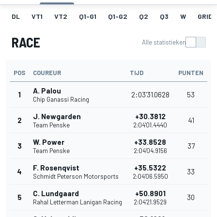
DL
VT1
VT2
Q1-G1
Q1-G2
Q2
Q3
W
GRID
RACE
Alle statistieken
POS
COUREUR
TIJD
PUNTEN
A. Palou
1
2:03'31.0628
53
Chip Ganassi Racing
J. Newgarden
+30.3812
2
41
Team Penske
2:04'01.4440
W. Power
+33.8528
3
37
Team Penske
2:04'04.9156
F. Rosenqvist
+35.5322
4
33
Schmidt Peterson Motorsports
2:04'06.5950
C. Lundgaard
+50.8901
5
30
Rahal Letterman Lanigan Racing
2:04'21.9529