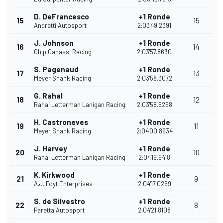
D. DeFrancesco
+1 Ronde
15
15
Andretti Autosport
2:03'49.2391
J. Johnson
+1 Ronde
16
14
Chip Ganassi Racing
2:03'57.8630
S. Pagenaud
+1 Ronde
17
13
Meyer Shank Racing
2:03'58.3072
G. Rahal
+1 Ronde
18
12
Rahal Letterman Lanigan Racing
2:03'58.5298
H. Castroneves
+1 Ronde
19
11
Meyer Shank Racing
2:04'00.8934
J. Harvey
+1 Ronde
20
10
Rahal Letterman Lanigan Racing
2:04'16.6418
K. Kirkwood
+1 Ronde
21
9
A.J. Foyt Enterprises
2:04'17.0269
S. de Silvestro
+1 Ronde
22
8
Paretta Autosport
2:04'21.8108