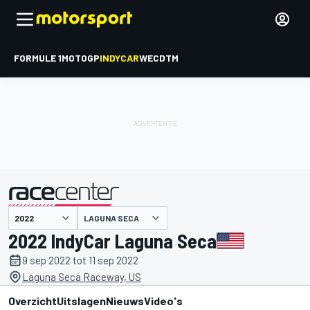
FORMULE 1
MOTOGP
INDYCAR
WEC
DTM
LAGUNA SECA
gepresenteerd door
2022 IndyCar Laguna Seca
9 sep 2022 tot 11 sep 2022
Laguna Seca Raceway, US
Overzicht
Uitslagen
Nieuws
Video's