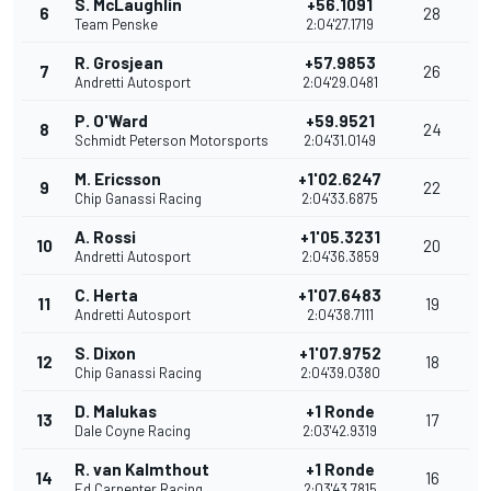
S. McLaughlin
+56.1091
6
28
Team Penske
2:04'27.1719
R. Grosjean
+57.9853
7
26
Andretti Autosport
2:04'29.0481
P. O'Ward
+59.9521
8
24
Schmidt Peterson Motorsports
2:04'31.0149
M. Ericsson
+1'02.6247
9
22
Chip Ganassi Racing
2:04'33.6875
A. Rossi
+1'05.3231
10
20
Andretti Autosport
2:04'36.3859
C. Herta
+1'07.6483
11
19
Andretti Autosport
2:04'38.7111
S. Dixon
+1'07.9752
12
18
Chip Ganassi Racing
2:04'39.0380
D. Malukas
+1 Ronde
13
17
Dale Coyne Racing
2:03'42.9319
R. van Kalmthout
+1 Ronde
14
16
Ed Carpenter Racing
2:03'43.7815