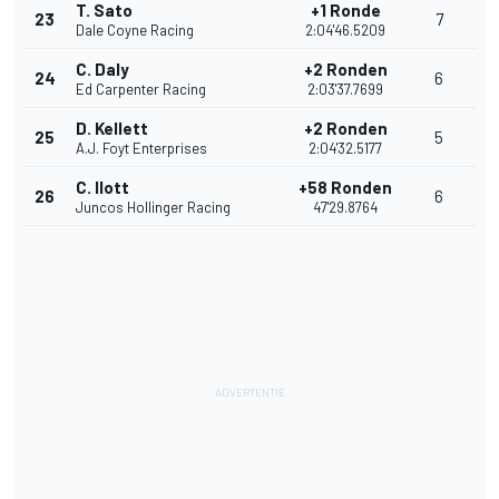
T. Sato
+1 Ronde
23
7
Dale Coyne Racing
2:04'46.5209
C. Daly
+2 Ronden
24
6
Ed Carpenter Racing
2:03'37.7699
D. Kellett
+2 Ronden
25
5
A.J. Foyt Enterprises
2:04'32.5177
C. Ilott
+58 Ronden
26
6
Juncos Hollinger Racing
47'29.8764