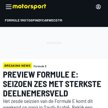
FORMULE 1
MOTOGP
INDYCAR
WEC
DTM
BREAKING NEWS
Formule E
PREVIEW FORMULE E:
SEIZOEN ZES MET STERKSTE
DEELNEMERSVELD
Het zesde seizoen van de Formule E komt dit
weekend op gang in Saudi-Arabië. Bekijk een