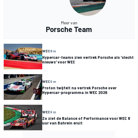
Meer van
Porsche Team
WEC
8 m
Hypercar-teams zien vertrek Porsche als 'slecht
nieuws' voor WEC
WEC
9 m
Proton twijfelt na vertrek Porsche over
Hypercar-programma in WEC 2026
WEC
9 m
Zo ziet de Balance of Performance voor WEC 8
uur van Bahrein eruit