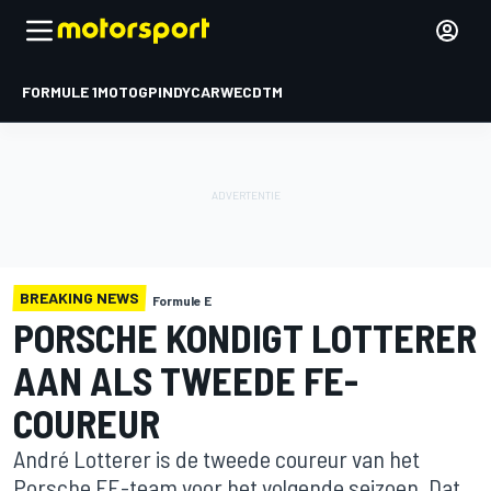
FORMULE 1
MOTOGP
INDYCAR
WEC
DTM
BREAKING NEWS
Formule E
PORSCHE KONDIGT LOTTERER
AAN ALS TWEEDE FE-
COUREUR
André Lotterer is de tweede coureur van het
Porsche FE-team voor het volgende seizoen. Dat