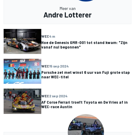
Meer van
Andre Lotterer
WEC
4 m
Hoe de Genesis GMR-001 tot stand kwam: "Zijn
vanaf nul begonnen"
WEC
15 sep 2024
Porsche zet met winst 6 uur van Fuji grote stap
naar WEC-titel
WEC
2 sep 2024
AF Corse Ferrari troeft Toyota en De Vries af in
WEC-race Austin