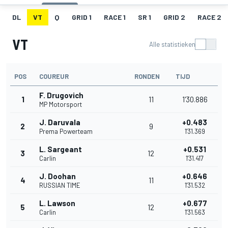
DL
VT
Q
GRID 1
RACE 1
SR 1
GRID 2
RACE 2
VT
Alle statistieken
POS
COUREUR
RONDEN
TIJD
F. Drugovich
1
11
1'30.886
MP Motorsport
J. Daruvala
+0.483
2
9
Prema Powerteam
1'31.369
L. Sargeant
+0.531
3
12
Carlin
1'31.417
J. Doohan
+0.646
4
11
RUSSIAN TIME
1'31.532
L. Lawson
+0.677
5
12
Carlin
1'31.563