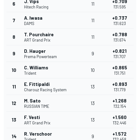
J. Vips
+0.709
6
11
Hitech Racing
1'31.595
A. Iwasa
+0.737
7
11
DAMS
1'31.623
T. Pourchaire
+0.788
8
11
ART Grand Prix
1'31.674
D. Hauger
+0.821
9
9
Prema Powerteam
1'31.707
C. Williams
+0.865
10
10
Trident
1'31.751
E. Fittipaldi
+0.893
11
13
Charouz Racing System
1'31.779
M. Sato
+1.268
12
13
RUSSIAN TIME
1'32.154
F. Vesti
+1.560
13
13
ART Grand Prix
1'32.446
R. Verschoor
+1.572
14
9
Trident
1'32.458