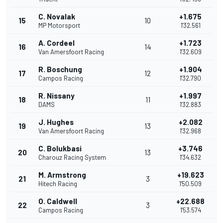
C. Novalak
+1.675
15
10
MP Motorsport
1'32.561
A. Cordeel
+1.723
16
14
Van Amersfoort Racing
1'32.609
R. Boschung
+1.904
17
12
Campos Racing
1'32.790
R. Nissany
+1.997
18
11
DAMS
1'32.883
J. Hughes
+2.082
19
13
Van Amersfoort Racing
1'32.968
C. Bolukbasi
+3.746
20
13
Charouz Racing System
1'34.632
M. Armstrong
+19.623
21
3
Hitech Racing
1'50.509
O. Caldwell
+22.688
22
3
Campos Racing
1'53.574