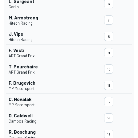
L. Sargeant
6
Carlin
M. Armstrong
7
Hitech Racing
J. Vips
8
Hitech Racing
F. Vesti
9
ART Grand Prix
T. Pourchaire
10
ART Grand Prix
F. Drugovich
11
MP Motorsport
C. Novalak
12
MP Motorsport
O. Caldwell
14
Campos Racing
R. Boschung
15
Campos Racing