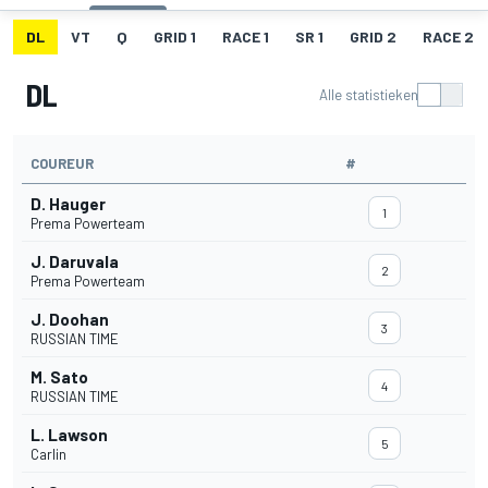
DL
VT
Q
GRID 1
RACE 1
SR 1
GRID 2
RACE 2
DL
Alle statistieken
COUREUR
#
D. Hauger
1
Prema Powerteam
J. Daruvala
2
Prema Powerteam
J. Doohan
3
RUSSIAN TIME
M. Sato
4
RUSSIAN TIME
L. Lawson
5
Carlin