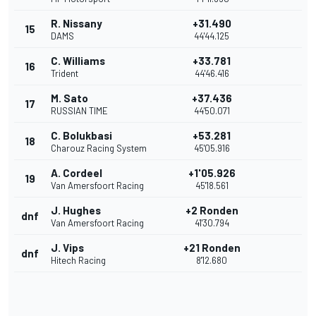
R. Nissany
+31.490
15
DAMS
44'44.125
C. Williams
+33.781
16
Trident
44'46.416
M. Sato
+37.436
17
RUSSIAN TIME
44'50.071
C. Bolukbasi
+53.281
18
Charouz Racing System
45'05.916
A. Cordeel
+1'05.926
19
Van Amersfoort Racing
45'18.561
J. Hughes
+2 Ronden
dnf
Van Amersfoort Racing
41'30.794
J. Vips
+21 Ronden
dnf
Hitech Racing
8'12.680