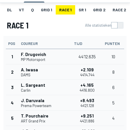
DL
VT
Q
GRID 1
RACE 1
SR 1
GRID 2
RACE 2
RACE 1
Alle statistieken
POS
COUREUR
TIJD
PUNTEN
F. Drugovich
1
44'12.635
10
MP Motorsport
A. Iwasa
+2.109
2
8
DAMS
44'14.744
L. Sargeant
+4.165
3
6
Carlin
44'16.800
J. Daruvala
+8.493
4
5
Prema Powerteam
44'21.128
T. Pourchaire
+9.251
5
4
ART Grand Prix
44'21.886