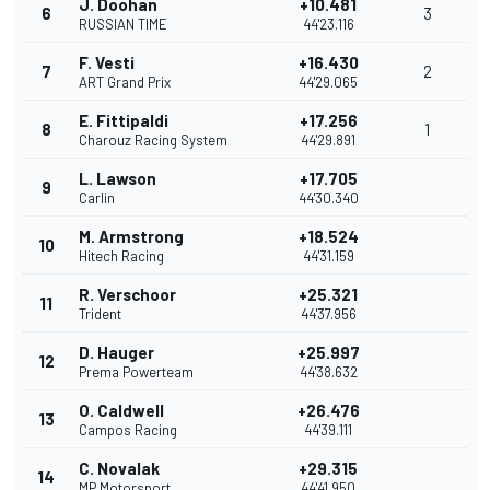
J. Doohan
+10.481
6
3
RUSSIAN TIME
44'23.116
F. Vesti
+16.430
7
2
ART Grand Prix
44'29.065
E. Fittipaldi
+17.256
8
1
Charouz Racing System
44'29.891
L. Lawson
+17.705
9
Carlin
44'30.340
M. Armstrong
+18.524
10
Hitech Racing
44'31.159
R. Verschoor
+25.321
11
Trident
44'37.956
D. Hauger
+25.997
12
Prema Powerteam
44'38.632
O. Caldwell
+26.476
13
Campos Racing
44'39.111
C. Novalak
+29.315
14
MP Motorsport
44'41.950