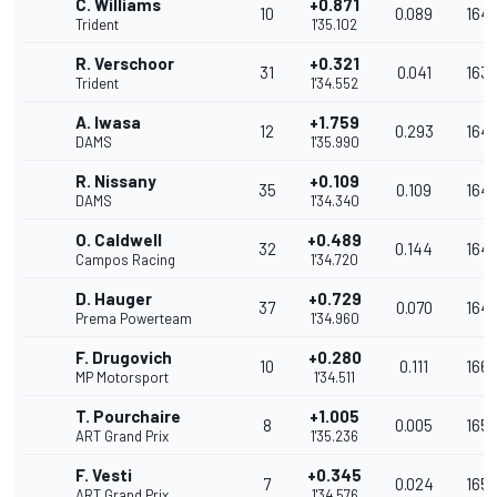
C. Williams
+0.871
10
0.089
164.
Trident
1'35.102
R. Verschoor
+0.321
31
0.041
163.
Trident
1'34.552
A. Iwasa
+1.759
12
0.293
164.
DAMS
1'35.990
R. Nissany
+0.109
35
0.109
164.
DAMS
1'34.340
O. Caldwell
+0.489
32
0.144
164.
Campos Racing
1'34.720
D. Hauger
+0.729
37
0.070
164.
Prema Powerteam
1'34.960
F. Drugovich
+0.280
10
0.111
166.
MP Motorsport
1'34.511
T. Pourchaire
+1.005
8
0.005
165.
ART Grand Prix
1'35.236
F. Vesti
+0.345
7
0.024
165.
ART Grand Prix
1'34.576