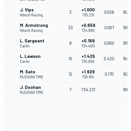
J. Vips
+1.000
2
0.028
163.
Hitech Racing
1'35.231
M. Armstrong
+0.659
33
0.067
165.
Hitech Racing
1'34.890
L. Sargeant
+0.169
8
0.060
165.
Carlin
1'34.400
L. Lawson
+1.425
10
0.420
164.
Carlin
1'35.656
M. Sato
+1.929
12
0.170
162.
RUSSIAN TIME
1'36.160
J. Doohan
7
1'34.231
166.
RUSSIAN TIME