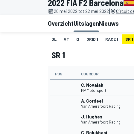
2022 FIA F2 Barcelona
|
20 mei 2022 tot 22 mei 2022
Circuit 
Overzicht
Uitslagen
Nieuws
DL
VT
Q
GRID 1
RACE 1
SR 1
SR 1
MOTOGP
POS
COUREUR
C. Novalak
MP Motorsport
A. Cordeel
Van Amersfoort Racing
J. Hughes
Van Amersfoort Racing
C. Bolukbasi