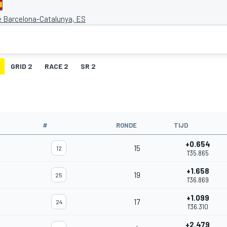
de Barcelona-Catalunya, ES
GRID 2
RACE 2
SR 2
#
RONDE
TIJD
+0.654
15
12
1'35.865
+1.658
19
25
1'36.869
+1.099
17
24
1'36.310
+2.479