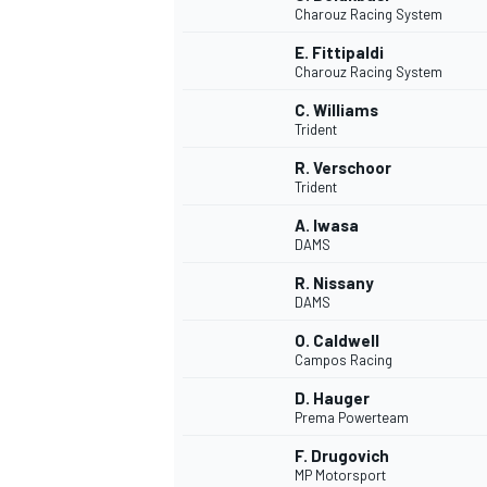
Charouz Racing System
E. Fittipaldi
Charouz Racing System
INDYCAR
C. Williams
Trident
R. Verschoor
Trident
A. Iwasa
DAMS
R. Nissany
DAMS
O. Caldwell
Campos Racing
D. Hauger
WEC
DTM
Prema Powerteam
F. Drugovich
MP Motorsport