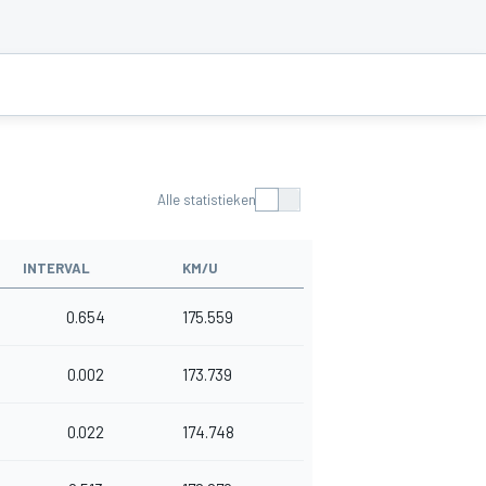
Alle statistieken
INTERVAL
KM/U
0.654
175.559
0.002
173.739
0.022
174.748