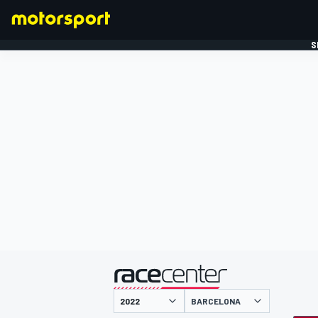
S
FORMULE 1
gepresenteerd door
BARCELONA