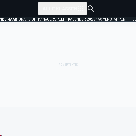
ALLE KLASSEN
NEL NAAR:
GRATIS GP-MANAGERSPEL
F1-KALENDER 2026
MAX VERSTAPPEN
F1-TE