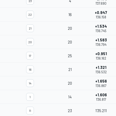
4
23
1'37.690
+0.947
16
22
1'36.158
+1.534
20
21
1'36.745
+1.583
20
20
1'36.794
+0.951
25
17
1'36.162
+1.321
21
16
1'36.532
+1.656
20
14
1'36.867
+1.606
14
1
1'36.817
23
1'35.211
11