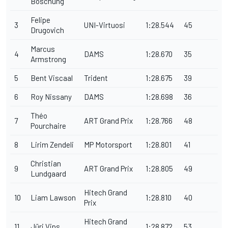
Boschung
Felipe
3
UNI-Virtuosi
1:28.544
45
Drugovich
Marcus
4
DAMS
1:28.670
35
Armstrong
5
Bent Viscaal
Trident
1:28.675
39
6
Roy Nissany
DAMS
1:28.698
36
Théo
7
ART Grand Prix
1:28.766
48
Pourchaire
8
Lirim Zendeli
MP Motorsport
1:28.801
41
Christian
9
ART Grand Prix
1:28.805
49
Lundgaard
Hitech Grand
10
Liam Lawson
1:28.810
40
Prix
Hitech Grand
11
Jüri Vips
1:28.872
53