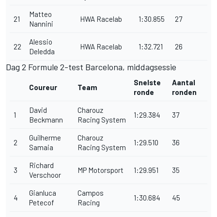
Matteo
21
HWA Racelab
1:30.855
27
Nannini
Alessio
22
HWA Racelab
1:32.721
26
Deledda
Dag 2 Formule 2-test Barcelona, middagsessie
Snelste
Aantal
Coureur
Team
ronde
ronden
David
Charouz
1
1:29.384
37
Beckmann
Racing System
Guilherme
Charouz
2
1:29.510
36
Samaia
Racing System
Richard
3
MP Motorsport
1:29.951
35
Verschoor
Gianluca
Campos
4
1:30.684
45
Petecof
Racing