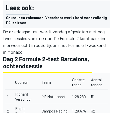
Lees ook:
Coureur en zakenman: Verschoor werkt hard voor volledig
F2-seizoen
De driedaagse test wordt zondag afgesloten met nog
twee sessies van drie uur. De Formule 2 komt pas eind
mei weer echt in actie tijdens het Formule 1-weekend
in Monaco.
Dag 2 Formule 2-test Barcelona,
ochtendsessie
Snelste
Aantal
Coureur
Team
ronde
ronden
Richard
1
MP Motorsport
1:28.280
51
Verschoor
Ralph
2
Campos Racing
1:28.474
32