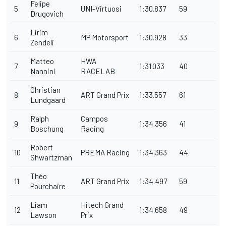
Felipe
5
UNI-Virtuosi
1:30.837
59
Drugovich
Lirim
6
MP Motorsport
1:30.928
33
Zendeli
Matteo
HWA
7
1:31.033
40
Nannini
RACELAB
Christian
8
ART Grand Prix
1:33.557
61
Lundgaard
Ralph
Campos
9
1:34.356
41
Boschung
Racing
Robert
10
PREMA Racing
1:34.363
44
Shwartzman
Théo
11
ART Grand Prix
1:34.497
59
Pourchaire
Liam
Hitech Grand
12
1:34.658
49
Lawson
Prix