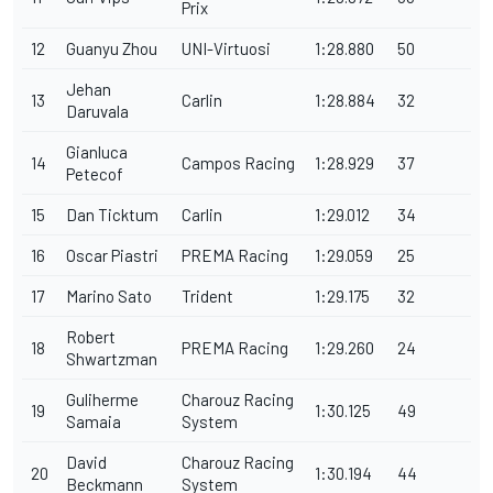
Prix
12
Guanyu Zhou
UNI-Virtuosi
1:28.880
50
Jehan
13
Carlin
1:28.884
32
Daruvala
Gianluca
14
Campos Racing
1:28.929
37
Petecof
15
Dan Ticktum
Carlin
1:29.012
34
16
Oscar Piastri
PREMA Racing
1:29.059
25
17
Marino Sato
Trident
1:29.175
32
Robert
18
PREMA Racing
1:29.260
24
Shwartzman
Guliherme
Charouz Racing
19
1:30.125
49
Samaia
System
David
Charouz Racing
20
1:30.194
44
Beckmann
System