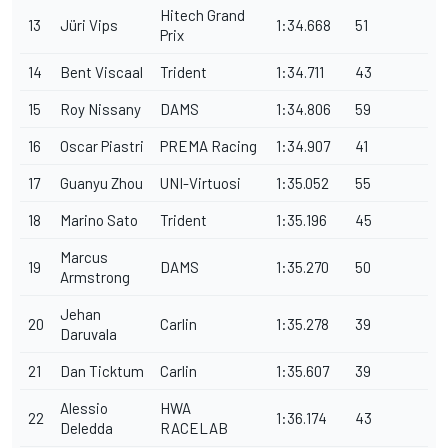
Hitech Grand
13
Jüri Vips
1:34.668
51
Prix
14
Bent Viscaal
Trident
1:34.711
43
15
Roy Nissany
DAMS
1:34.806
59
16
Oscar Piastri
PREMA Racing
1:34.907
41
17
Guanyu Zhou
UNI-Virtuosi
1:35.052
55
18
Marino Sato
Trident
1:35.196
45
Marcus
19
DAMS
1:35.270
50
Armstrong
Jehan
20
Carlin
1:35.278
39
Daruvala
21
Dan Ticktum
Carlin
1:35.607
39
Alessio
HWA
22
1:36.174
43
Deledda
RACELAB