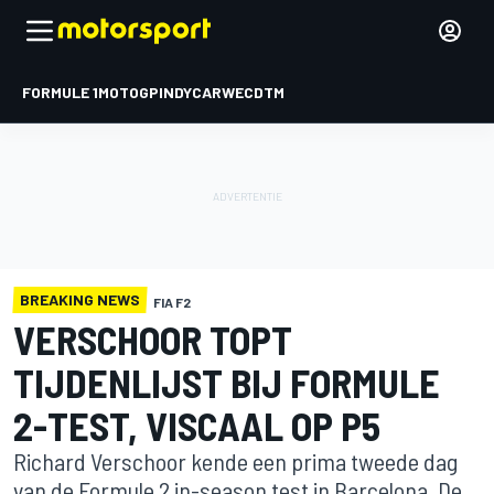
FORMULE 1
MOTOGP
INDYCAR
WEC
DTM
BREAKING NEWS
FIA F2
VERSCHOOR TOPT
TIJDENLIJST BIJ FORMULE
2-TEST, VISCAAL OP P5
Richard Verschoor kende een prima tweede dag
van de Formule 2 in-season test in Barcelona. De