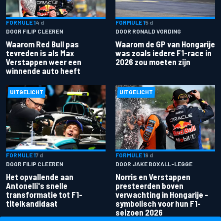
FORMULE 1
4 d
FORMULE 1
5 d
DOOR FILIP CLEEREN
DOOR RONALD VORDING
Waarom Red Bull pas
Waarom de GP van Hongarije
tevreden is als Max
was zoals iedere F1-race in
Verstappen weer een
2026 zou moeten zijn
winnende auto heeft
UITGELICHT
UITGELICHT
FORMULE 1
7 d
FORMULE 1
9 d
DOOR FILIP CLEEREN
DOOR JAKE BOXALL-LEGGE
Het opvallende aan
Norris en Verstappen
Antonelli's snelle
presteerden boven
transformatie tot F1-
verwachting in Hongarije -
titelkandidaat
symbolisch voor hun F1-
seizoen 2026