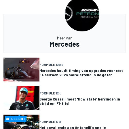
Meer van
Mercedes
FORMULE 1
20 u
Mercedes houdt timing van upgrades voor rest
F1-seizoen 2026 nauwlettend in de gaten
FORMULE 1
2 d
George Russell moet 'flow state' hervinden in
strijd om F1-titel
UITGELICHT
FORMULE 1
7 d
Het opvallende aan Antonelli's snelle