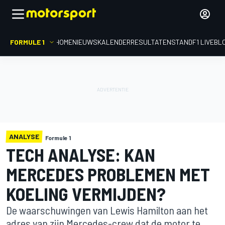
FORMULE 1
HOME
NIEUWS
KALENDER
RESULTATEN
STAND
F1 LIVEBL
ANALYSE
Formule 1
TECH ANALYSE: KAN
MERCEDES PROBLEMEN MET
KOELING VERMIJDEN?
De waarschuwingen van Lewis Hamilton aan het
adres van zijn Mercedes-crew dat de motor te