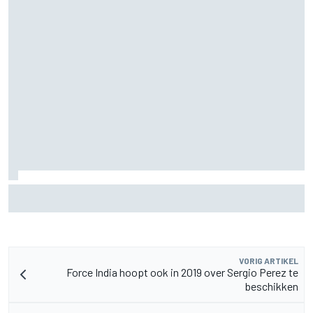
James Vowles blijft positief ondanks moeizame start
Williams 2026
VORIG ARTIKEL
Force India hoopt ook in 2019 over Sergio Perez te
beschikken