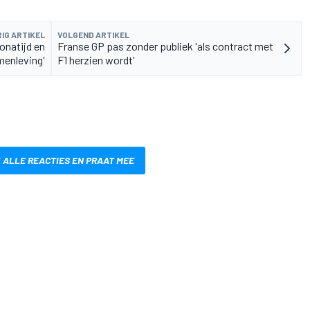
IG ARTIKEL
VOLGEND ARTIKEL
onatijd en
Franse GP pas zonder publiek 'als contract met
menleving'
F1 herzien wordt'
 ALLE REACTIES EN PRAAT MEE