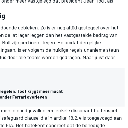
 onder meer vastgelegd dat president Jean Todt als
ig
doende gebleken. Zo is er nog altijd gesteggel over het
n de lat lager leggen dan het vastgestelde bedrag van
d Bull zijn pertinent tegen. En omdat dergelijke
 ingaan, is er volgens de huidige regels unanieme steun
dus door alle teams worden gedragen. Maar juist daar
egelen, Todt krijgt meer macht
onder Ferrari overleven
 men in noodgevallen een enkele dissonant buitenspel
afeguard clause' die in artikel 18.2.4 is toegevoegd aan
n de FIA. Het betekent concreet dat de benodigde