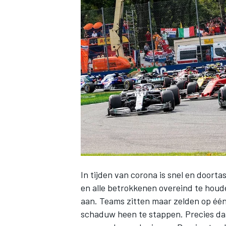
INDYCAR
In tijden van corona is snel en door
en alle betrokkenen overeind te houde
WEC
DTM
aan. Teams zitten maar zelden op één
schaduw heen te stappen. Precies da