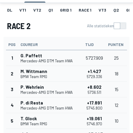
DL
VT1
VT2
Q1
GRID 1
RACE 1
VT3
Q2
GRI
RACE 2
Alle statistieken
POS
COUREUR
TIJD
PUNTEN
G. Paffett
1
57'27.909
25
Mercedes-AMG DTM Team HWA
M. Wittmann
+1.427
2
18
BMW Team RMG
57'29.336
P. Wehrlein
+8.602
3
15
Mercedes-AMG DTM Team HWA
57'36.511
P. di Resta
+17.891
4
12
Mercedes-AMG DTM Team HWA
57'45.800
T. Glock
+19.061
5
10
BMW Team RMG
57'46.970