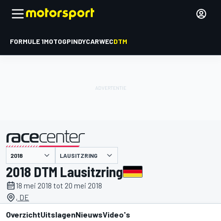
FORMULE 1
MOTOGP
INDYCAR
WEC
DTM
LAUSITZRING
gepresenteerd door
2018 DTM Lausitzring
18 mei 2018 tot 20 mei 2018
, DE
Overzicht
Uitslagen
Nieuws
Video's