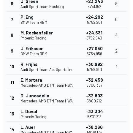
J. Green
+23.243
6
8
Audi Sport Team Rosberg
57'51.152
P. Eng
+24.292
7
6
BMW Team RBM
57'52.201
M. Rockenfeller
+24.631
8
4
Phoenix Racing
57'52.540
J. Eriksson
+27.050
9
2
BMW Team RBM
57'54.959
R. Frijns
+30.992
10
1
Audi Sport Team Abt Sportsline
57'58.901
E. Mortara
+32.458
11
Mercedes-AMG DTM Team HWA
58'00.367
D. Juncadella
+32.803
12
Mercedes-AMG DTM Team HWA
58'00.712
L. Duval
+33.304
13
Phoenix Racing
58'01.213
L. Auer
+38.266
14
Mercedes-AMG DTM Team HWA
58'06.175