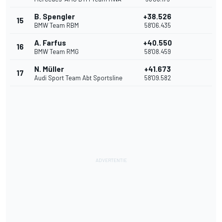
B. Spengler
+38.526
15
BMW Team RBM
58'06.435
A. Farfus
+40.550
16
BMW Team RMG
58'08.459
N. Müller
+41.673
17
Audi Sport Team Abt Sportsline
58'09.582