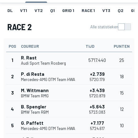
DL
VT1
VT2
Q1
GRID 1
RACE 1
VT3
Q2
GRI
RACE 2
Alle statistieken
POS
COUREUR
TIJD
PUNTEN
R. Rast
1
57'17.440
25
Audi Sport Team Rosberg
P. di Resta
+2.739
2
18
Mercedes-AMG DTM Team HWA
57'20.179
M. Wittmann
+3.439
3
15
BMW Team RMG
57'20.879
B. Spengler
+5.643
4
12
BMW Team RBM
57'23.083
G. Paffett
+7.177
5
10
Mercedes-AMG DTM Team HWA
57'24.617