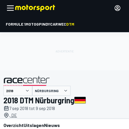
FORMULE 1
MOTOGP
INDYCAR
WEC
DTM
NÜRBURGRING
gepresenteerd door
2018 DTM Nürburgring
7 sep 2018 tot 9 sep 2018
, DE
Overzicht
Uitslagen
Nieuws