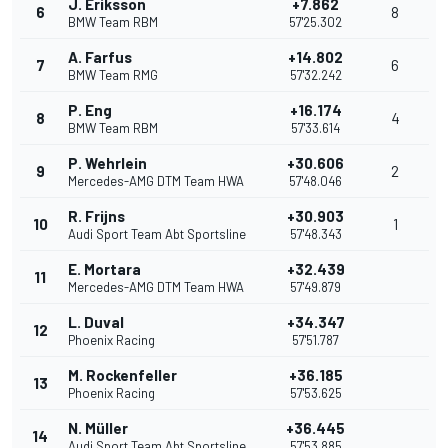
J. Eriksson
+7.862
6
8
BMW Team RBM
57'25.302
A. Farfus
+14.802
7
6
BMW Team RMG
57'32.242
P. Eng
+16.174
8
4
BMW Team RBM
57'33.614
P. Wehrlein
+30.606
9
2
Mercedes-AMG DTM Team HWA
57'48.046
R. Frijns
+30.903
10
1
Audi Sport Team Abt Sportsline
57'48.343
E. Mortara
+32.439
11
Mercedes-AMG DTM Team HWA
57'49.879
L. Duval
+34.347
12
Phoenix Racing
57'51.787
M. Rockenfeller
+36.185
13
Phoenix Racing
57'53.625
N. Müller
+36.445
14
Audi Sport Team Abt Sportsline
57'53.885