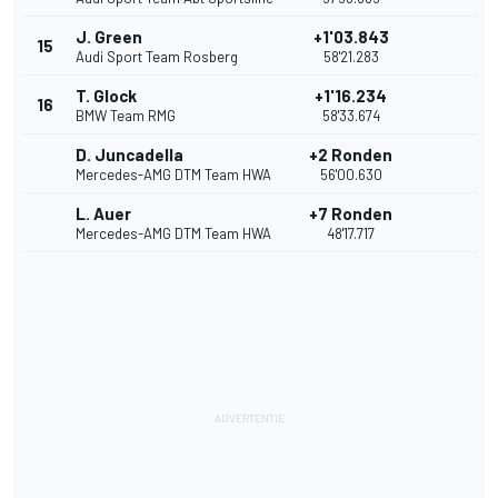
J. Green
+1'03.843
15
Audi Sport Team Rosberg
58'21.283
T. Glock
+1'16.234
16
BMW Team RMG
58'33.674
D. Juncadella
+2 Ronden
Mercedes-AMG DTM Team HWA
56'00.630
L. Auer
+7 Ronden
Mercedes-AMG DTM Team HWA
48'17.717