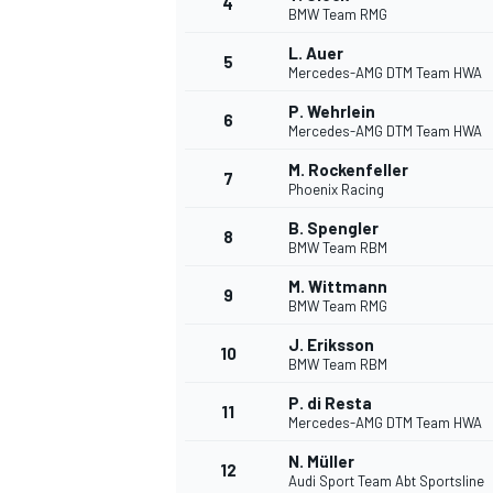
4
BMW Team RMG
L. Auer
5
Mercedes-AMG DTM Team HWA
INDYCAR
P. Wehrlein
6
Mercedes-AMG DTM Team HWA
M. Rockenfeller
7
Phoenix Racing
B. Spengler
8
BMW Team RBM
M. Wittmann
9
BMW Team RMG
J. Eriksson
10
BMW Team RBM
P. di Resta
11
WEC
DTM
Mercedes-AMG DTM Team HWA
N. Müller
12
Audi Sport Team Abt Sportsline