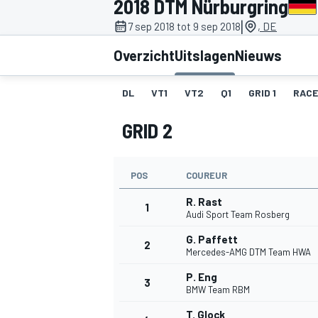
2018 DTM Nürburgring
|
7 sep 2018 tot 9 sep 2018
, DE
Overzicht
Uitslagen
Nieuws
DL
VT1
VT2
Q1
GRID 1
RACE
GRID 2
MOTOGP
POS
COUREUR
R. Rast
1
Audi Sport Team Rosberg
G. Paffett
2
Mercedes-AMG DTM Team HWA
P. Eng
3
BMW Team RBM
T. Glock