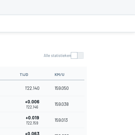
Alle statistieken
TIJD
KM/U
1'22.140
159.050
+0.006
159.038
1'22.146
+0.019
159.013
1'22.159
+0.063