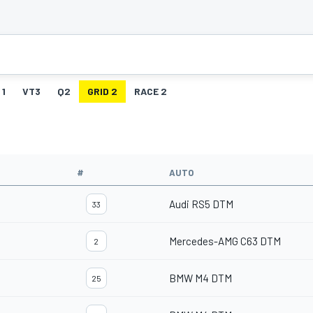
 1
VT3
Q2
GRID 2
RACE 2
#
AUTO
Audi RS5 DTM
33
Mercedes-AMG C63 DTM
2
BMW M4 DTM
25