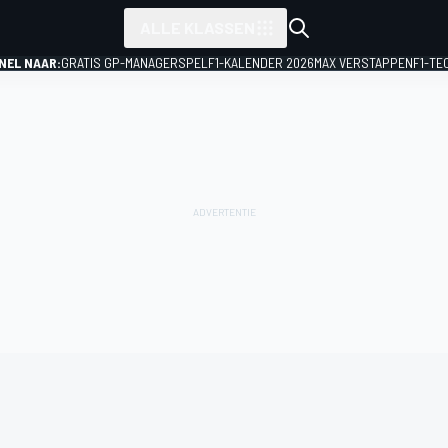
ALLE KLASSEN
NEL NAAR:
GRATIS GP-MANAGERSPEL
F1-KALENDER 2026
MAX VERSTAPPEN
F1-TE