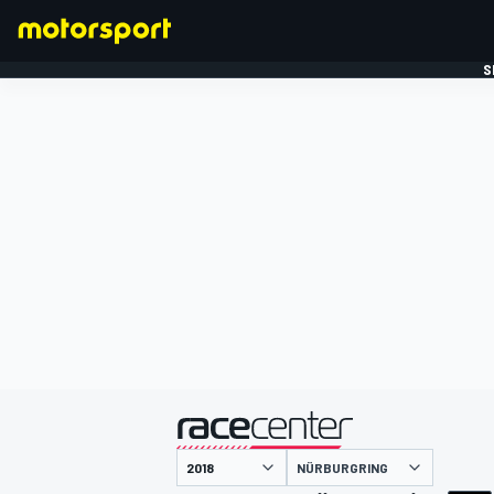
S
FORMULE 1
gepresenteerd door
NÜRBURGRING