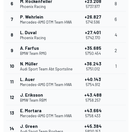
M. Rockenfeller
+23.208
6
8
Phoenix Racing
57'37.977
P. Wehrlein
+26.827
7
6
Mercedes-AMG DTM Team HWA
57'41.596
L. Duval
+27.401
8
4
Phoenix Racing
57'42.170
A. Farfus
+35.685
9
2
BMW Team RMG
57'50.454
N. Müller
+36.243
10
1
Audi Sport Team Abt Sportsline
57'51.012
L. Auer
+40.143
11
Mercedes-AMG DTM Team HWA
57'54.912
J. Eriksson
+43.488
12
BMW Team RBM
57'58.257
E. Mortara
+43.664
13
Mercedes-AMG DTM Team HWA
57'58.433
J. Green
+45.384
14
Audi Sport Team Rosberg
58'00.153