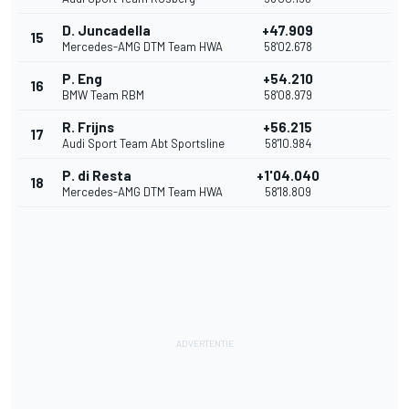
D. Juncadella
+47.909
15
Mercedes-AMG DTM Team HWA
58'02.678
P. Eng
+54.210
16
BMW Team RBM
58'08.979
R. Frijns
+56.215
17
Audi Sport Team Abt Sportsline
58'10.984
P. di Resta
+1'04.040
18
Mercedes-AMG DTM Team HWA
58'18.809