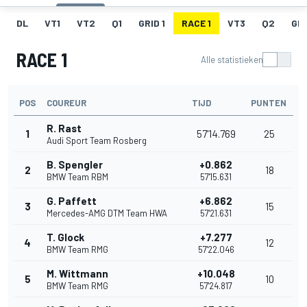
DL
VT1
VT2
Q1
GRID 1
RACE 1
VT3
Q2
GRI
RACE 1
Alle statistieken
POS
COUREUR
TIJD
PUNTEN
R. Rast
1
57'14.769
25
Audi Sport Team Rosberg
B. Spengler
+0.862
2
18
BMW Team RBM
57'15.631
G. Paffett
+6.862
3
15
Mercedes-AMG DTM Team HWA
57'21.631
T. Glock
+7.277
4
12
BMW Team RMG
57'22.046
M. Wittmann
+10.048
5
10
BMW Team RMG
57'24.817