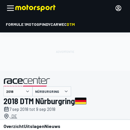
FORMULE 1
MOTOGP
INDYCAR
WEC
DTM
NÜRBURGRING
gepresenteerd door
2018 DTM Nürburgring
7 sep 2018 tot 9 sep 2018
, DE
Overzicht
Uitslagen
Nieuws