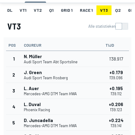
DL
VT1
VT2
Q1
GRID 1
RACE 1
VT3
Q2
GRI
VT3
Alle statistieken
POS
COUREUR
TIJD
N. Müller
1
1'38.917
Audi Sport Team Abt Sportsline
J. Green
+0.179
2
Audi Sport Team Rosberg
1'39.096
L. Auer
+0.195
3
Mercedes-AMG DTM Team HWA
1'39.112
L. Duval
+0.206
4
Phoenix Racing
1'39.123
D. Juncadella
+0.224
5
Mercedes-AMG DTM Team HWA
1'39.141