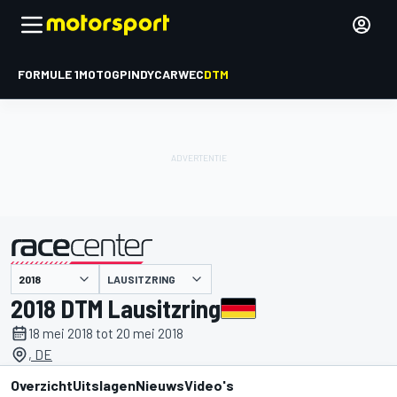
FORMULE 1
MOTOGP
INDYCAR
WEC
DTM
LAUSITZRING
gepresenteerd door
2018 DTM Lausitzring
18 mei 2018 tot 20 mei 2018
, DE
Overzicht
Uitslagen
Nieuws
Video's