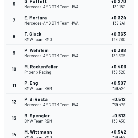
G. Paffett
+0.270
6
Mercedes-AMG DTM Team HWA
1'39.187
E. Mortara
+0.324
7
Mercedes-AMG DTM Team HWA
1'39.241
T. Glock
+0.363
8
BMW Team RMG
1'39.280
P. Wehrlein
+0.388
9
Mercedes-AMG DTM Team HWA
1'39.305
M. Rockenfeller
+0.403
10
Phoenix Racing
1'39.320
P. Eng
+0.507
11
BMW Team RBM
1'39.424
P. di Resta
+0.512
12
Mercedes-AMG DTM Team HWA
1'39.429
B. Spengler
+0.513
13
BMW Team RBM
1'39.430
M. Wittmann
+0.542
14
BMW Team RMG
1'39.459