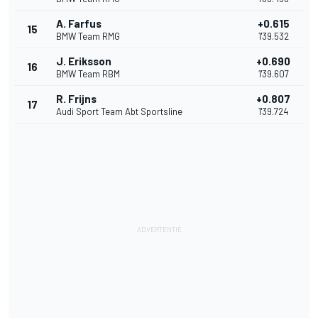
A. Farfus
+0.615
15
BMW Team RMG
1'39.532
J. Eriksson
+0.690
16
BMW Team RBM
1'39.607
R. Frijns
+0.807
17
Audi Sport Team Abt Sportsline
1'39.724