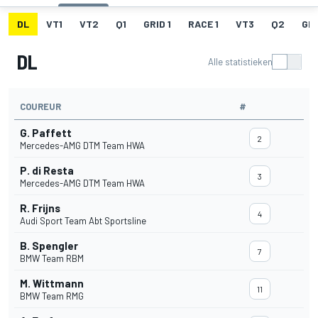
DL
VT1
VT2
Q1
GRID 1
RACE 1
VT3
Q2
GRI
DL
Alle statistieken
COUREUR
#
G. Paffett
2
Mercedes-AMG DTM Team HWA
P. di Resta
3
Mercedes-AMG DTM Team HWA
R. Frijns
4
Audi Sport Team Abt Sportsline
B. Spengler
7
BMW Team RBM
M. Wittmann
11
BMW Team RMG