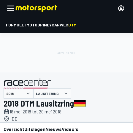
FORMULE 1
MOTOGP
INDYCAR
WEC
DTM
LAUSITZRING
gepresenteerd door
2018 DTM Lausitzring
18 mei 2018 tot 20 mei 2018
, DE
Overzicht
Uitslagen
Nieuws
Video's