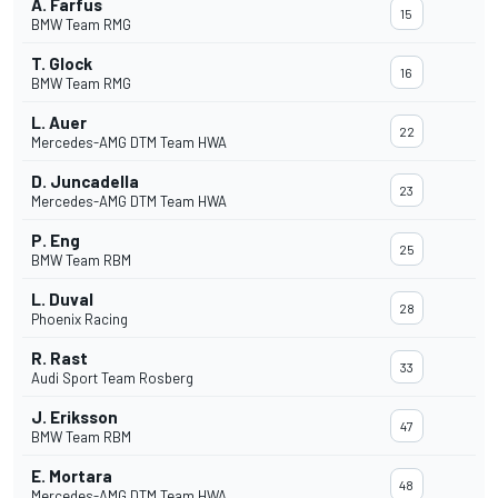
A. Farfus
15
BMW Team RMG
T. Glock
16
BMW Team RMG
L. Auer
22
Mercedes-AMG DTM Team HWA
D. Juncadella
23
Mercedes-AMG DTM Team HWA
P. Eng
25
BMW Team RBM
L. Duval
28
Phoenix Racing
R. Rast
33
Audi Sport Team Rosberg
J. Eriksson
47
BMW Team RBM
E. Mortara
48
Mercedes-AMG DTM Team HWA