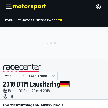
FORMULE 1
MOTOGP
INDYCAR
WEC
DTM
LAUSITZRING
gepresenteerd door
2018 DTM Lausitzring
18 mei 2018 tot 20 mei 2018
, DE
Overzicht
Uitslagen
Nieuws
Video's