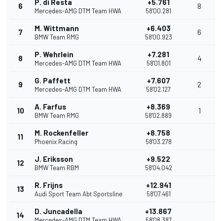
P. di Resta
+5.761
6
8
Mercedes-AMG DTM Team HWA
58'00.281
M. Wittmann
+6.403
7
6
BMW Team RMG
58'00.923
P. Wehrlein
+7.281
8
4
Mercedes-AMG DTM Team HWA
58'01.801
G. Paffett
+7.607
9
2
Mercedes-AMG DTM Team HWA
58'02.127
A. Farfus
+8.369
10
1
BMW Team RMG
58'02.889
M. Rockenfeller
+8.758
11
Phoenix Racing
58'03.278
J. Eriksson
+9.522
12
BMW Team RBM
58'04.042
R. Frijns
+12.941
13
Audi Sport Team Abt Sportsline
58'07.461
D. Juncadella
+13.867
14
Mercedes-AMG DTM Team HWA
58'08.387