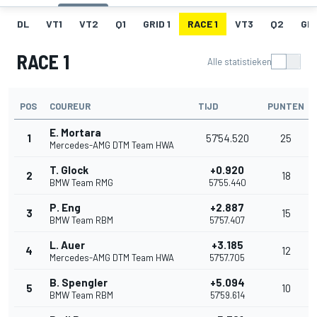
DL
VT1
VT2
Q1
GRID 1
RACE 1
VT3
Q2
GRI
RACE 1
Alle statistieken
POS
COUREUR
TIJD
PUNTEN
E. Mortara
1
57'54.520
25
Mercedes-AMG DTM Team HWA
T. Glock
+0.920
2
18
BMW Team RMG
57'55.440
P. Eng
+2.887
3
15
BMW Team RBM
57'57.407
L. Auer
+3.185
4
12
Mercedes-AMG DTM Team HWA
57'57.705
B. Spengler
+5.094
5
10
BMW Team RBM
57'59.614