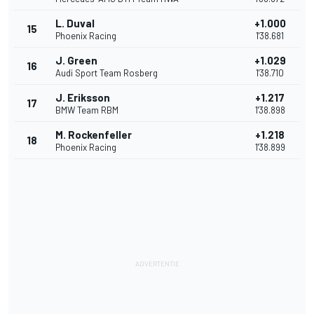
L. Duval
+1.000
15
Phoenix Racing
1'38.681
J. Green
+1.029
16
Audi Sport Team Rosberg
1'38.710
J. Eriksson
+1.217
17
BMW Team RBM
1'38.898
M. Rockenfeller
+1.218
18
Phoenix Racing
1'38.899