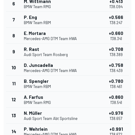
M. Wittmann
+0.413
6
BMW Team RMG
1'38.094
P. Eng
+0.566
7
BMW Team RBM
1'38.247
E. Mortara
+0.660
8
Mercedes-AMG DTM Team HWA
1'38.341
R. Rast
+0.708
9
Audi Sport Team Rosberg
1'38.389
D. Juncadella
+0.758
10
Mercedes-AMG DTM Team HWA
1'38.439
B. Spengler
+0.780
11
BMW Team RBM
1'38.461
A. Farfus
+0.860
12
BMW Team RMG
1'38.541
N. Müller
+0.976
13
Audi Sport Team Abt Sportsline
1'38.657
P. Wehrlein
+0.991
14
Mercedes-AMG DTM Team HWA
1'38.672