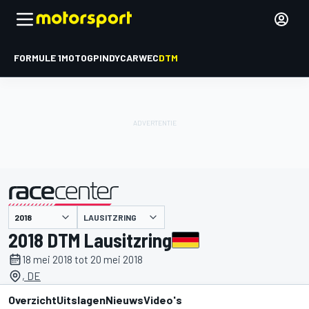
FORMULE 1
MOTOGP
INDYCAR
WEC
DTM
LAUSITZRING
gepresenteerd door
2018 DTM Lausitzring
18 mei 2018 tot 20 mei 2018
, DE
Overzicht
Uitslagen
Nieuws
Video's