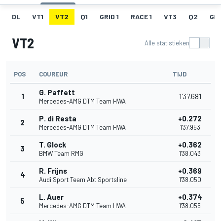
DL
VT1
VT2
Q1
GRID 1
RACE 1
VT3
Q2
GRI
VT2
Alle statistieken
POS
COUREUR
TIJD
G. Paffett
1
1'37.681
Mercedes-AMG DTM Team HWA
P. di Resta
+0.272
2
Mercedes-AMG DTM Team HWA
1'37.953
T. Glock
+0.362
3
BMW Team RMG
1'38.043
R. Frijns
+0.369
4
Audi Sport Team Abt Sportsline
1'38.050
L. Auer
+0.374
5
Mercedes-AMG DTM Team HWA
1'38.055